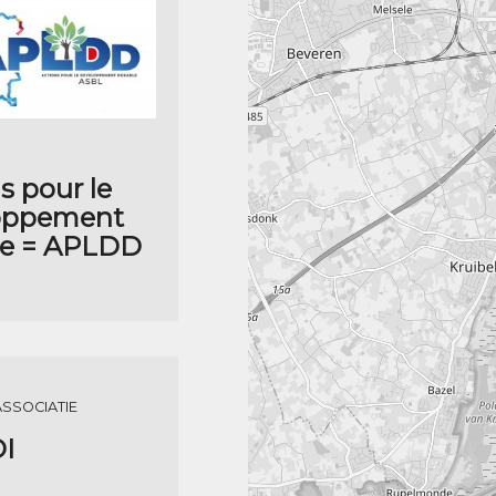
s pour le
oppement
le = APLDD
ASSOCIATIE
I