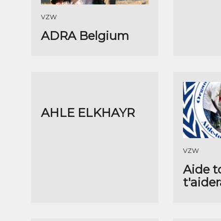
VZW
ADRA Belgium
AHLE ELKHAYR
VZW
Aide to
t'aide