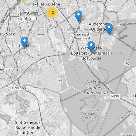
associations
/
vereniging
13
iations
/
vereniging