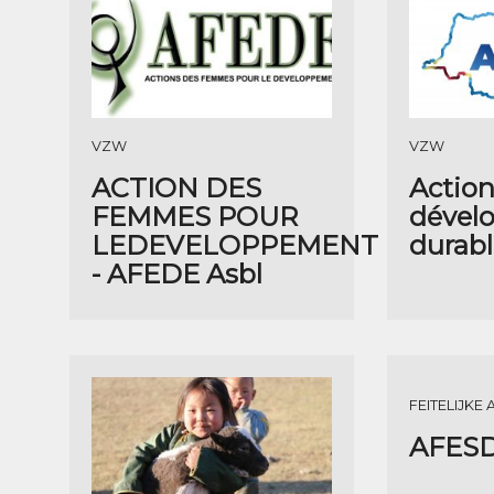
VZW
VZW
ACTION DES
Action
FEMMES POUR
dével
LEDEVELOPPEMENT
durab
- AFEDE Asbl
FEITELIJKE 
AFESD