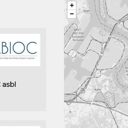
+
−
 asbl