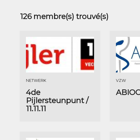
126
membre(s) trouvé(s)
NETWERK
VZW
4de
ABIOC
Pijlersteunpunt /
11.11.11