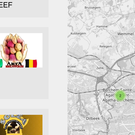
EEF
associat
2