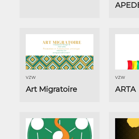
APED
VZW
VZW
Art Migratoire
ARTA