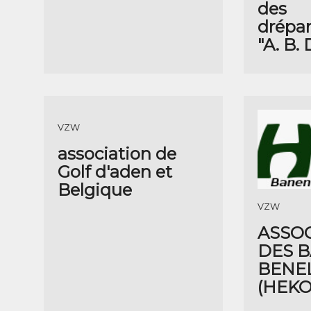
des
drépan
"A. B.
VZW
association de
Golf d'aden et
Belgique
VZW
ASSO
DES 
BENE
(HEKO