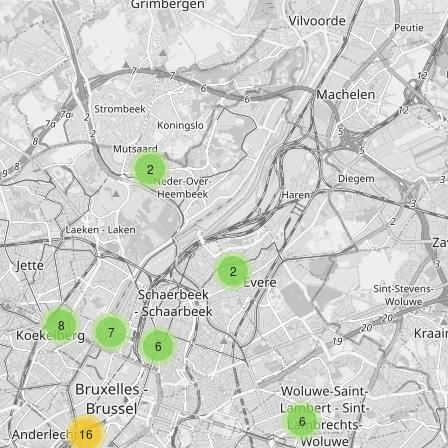
associations
/
vereniging
2
associations
/
vereniging
2
ions
/
vereniging
associations
/
vereniging
8
associations
/
vereniging
7
associations
/
vereniging
6
associations
/
vereniging
6
associations
/
vereniging
16