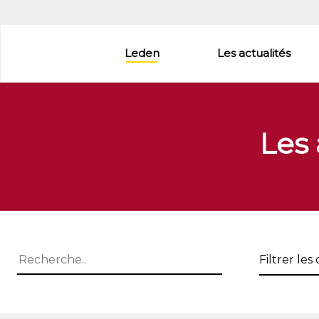
Aller
au
contenu
Leden
Les actualités
principal
Les
Filtrer
les
commune