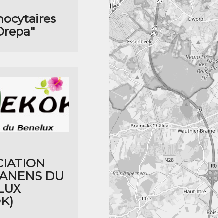
ocytaires
 Drepa"
CIATION
BANENS DU
LUX
K)