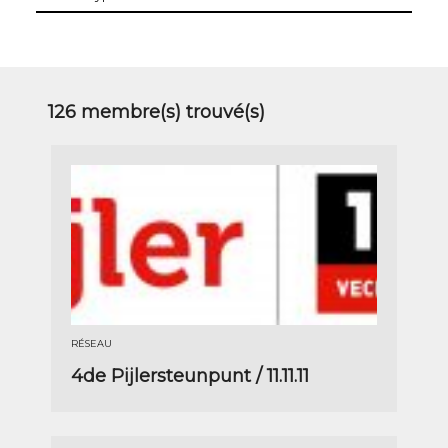
les
types
126
membre(s) trouvé(s)
RÉSEAU
4de Pijlersteunpunt / 11.11.11