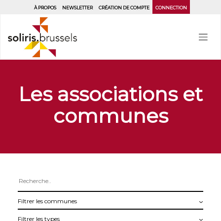
Aller
À PROPOS
NEWSLETTER
CRÉATION DE COMPTE
CONNECTION
au
contenu
principal
Les associations et
communes
Filtrer
les
Filtrer
communes