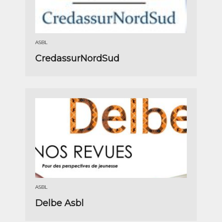
ASBL
CredassurNordSud
ASBL
Delbe Asbl