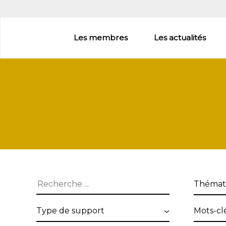
Aller
au
contenu
Les membres
Les actualités
principal
Thémat
Type
Mots-
de
clés