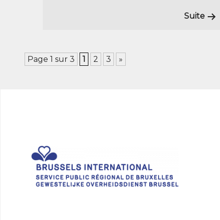
Suite
Page 1 sur 3
1
2
3
»