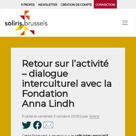
Aller
À PROPOS
NEWSLETTER
CRÉATION DE COMPTE
CONNECTION
au
contenu
principal
Retour sur l’activité
– dialogue
interculturel avec la
Fondation
Anna Lindh
Publié le
vendredi 3 octobre 2025
|
par
Soliris
Cette fiche sert à reve­nir sur le
café inter-asso­cia­tif