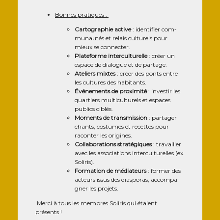
Bonnes pra­tiques :
Car­to­gra­phie active
: iden­ti­fier com­
mu­nau­tés et relais cultu­rels pour
mieux se connec­ter.
Pla­te­forme inter­cul­tu­relle
: créer un
espace de dia­logue et de partage.
Ate­liers mixtes
: créer des ponts entre
les cultures des habi­tants.
Évé­ne­ments de proxi­mi­té
: inves­tir les
quar­tiers mul­ti­cul­tu­rels et espaces
publics ciblés.
Moments de trans­mis­sion
: par­ta­ger
chants, cos­tumes et recettes pour
racon­ter les ori­gines.
Col­la­bo­ra­tions stra­té­giques
: tra­vailler
avec les asso­cia­tions inter­cul­tu­relles (ex.
Soli­ris).
For­ma­tion de média­teurs
: for­mer des
acteurs issus des dia­spo­ras, accom­pa­
gner les projets.
Mer­ci à tous les membres Soli­ris qui étaient
présents !