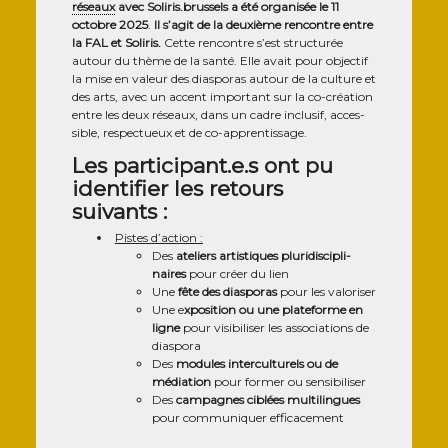
réseaux
avec Soli​ris​.brus​sels a été orga­ni­sée le 11
octobre 2025
.
Il s’agit de la deuxième ren­contre entre
la FAL et Soli­ris.
Cette ren­contre s’est struc­tu­rée
autour du thème de la san­té. Elle avait pour objec­tif
la mise en valeur des dia­spo­ras autour de la culture et
des arts, avec un accent impor­tant sur la co-créa­tion
entre les deux réseaux, dans un cadre inclu­sif, acces­
sible, res­pec­tueux et de co-apprentissage.
Les participant.e.s ont pu
identifier les retours
suivants :
Pistes d’action :
Des
ate­liers artis­tiques plu­ri­dis­ci­pli­
naires
pour créer du lien
Une
fête des dia­spo­ras
pour les valoriser
Une e
xpo­si­tion ou une pla­te­forme en
ligne
pour visi­bi­li­ser les asso­cia­tions de
diaspora
Des
modules inter­cul­tu­rels ou de
média­tion
pour for­mer ou sensibiliser
Des
cam­pagnes ciblées mul­ti­lingues
pour com­mu­ni­quer efficacement