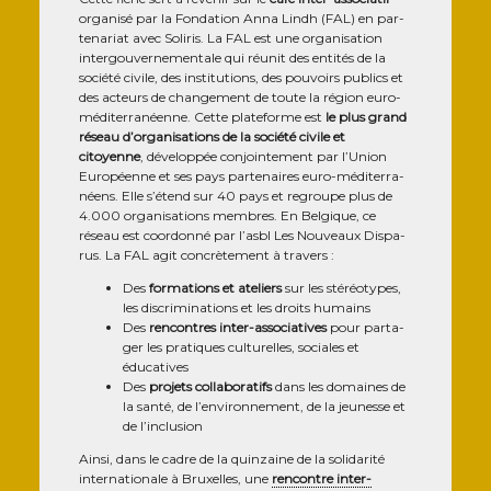
orga­ni­sé par la Fon­da­tion Anna Lindh (FAL) en par­
te­na­riat avec Soli­ris. La FAL est une orga­ni­sa­tion
inter­gou­ver­ne­men­tale qui réunit des enti­tés de la
socié­té civile, des ins­ti­tu­tions, des pou­voirs publics et
des acteurs de chan­ge­ment de toute la région euro-
médi­ter­ra­néenne. Cette pla­te­forme est
le plus grand
réseau d’organisations de la socié­té civile et
citoyenne
, déve­lop­pée conjoin­te­ment par l’Union
Euro­péenne et ses pays par­te­naires euro-médi­ter­ra­
néens. Elle s’étend sur 40 pays et regroupe plus de
4.000 orga­ni­sa­tions membres. En Bel­gique, ce
réseau est coor­don­né par l’asbl Les Nou­veaux Dis­pa­
rus. La FAL agit concrè­te­ment à travers :
Des
for­ma­tions et ate­liers
sur les sté­réo­types,
les dis­cri­mi­na­tions et les droits humains
Des
ren­contres inter-asso­cia­tives
pour par­ta­
ger les pra­tiques cultu­relles, sociales et
éducatives
Des
pro­jets col­la­bo­ra­tifs
dans les domaines de
la san­té, de l’environnement, de la jeu­nesse et
de l’inclusion
Ain­si, dans le cadre de la quin­zaine de la soli­da­ri­té
inter­na­tio­nale à Bruxelles, une
ren­contre inter-