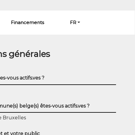
Financements
FR
ns générales
es-vous actifs.ves ?
ne(s) belge(s) êtes-vous actifs.ves ?
 Bruxelles
t et votre public