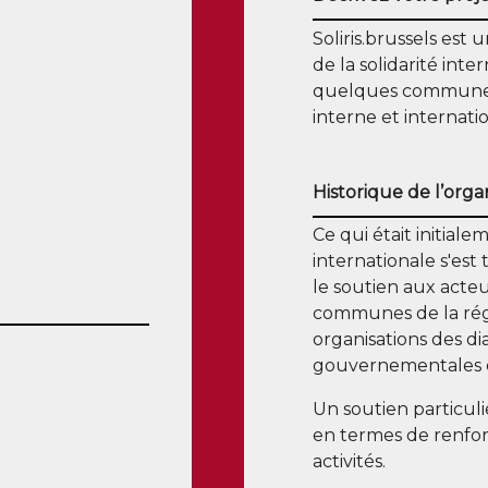
Soliris.brussels est
de la solidarité inter
quelques communes b
interne et internati
Historique de l’orga
Ce
qui était initiale
internationale s'est
le soutien aux acteu
communes de la régio
organisations des di
gouvernementales et 
Un soutien particuli
en termes de renfor
activités.