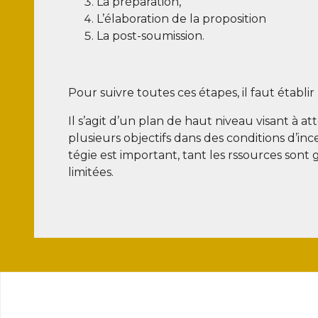
La pré­pa­ra­tion,
L’élaboration de la proposition
La post-sou­mis­sion.
Pour suivre toutes ces étapes, il faut éta­bli
Il s’agit d’un plan de haut niveau visant à a
plu­sieurs objec­tifs dans des condi­tions d’inc
té­gie est impor­tant, tant les rssources sont 
limitées.