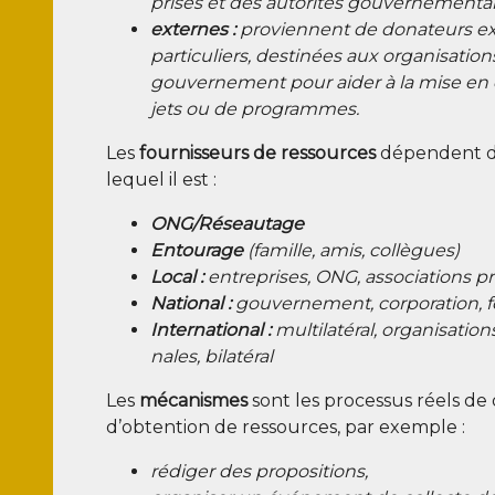
prises et des auto­ri­tés gouvernemental
externes :
pro­viennent de dona­teurs e
par­ti­cu­liers, des­ti­nées aux orga­ni­sa­ti
gou­ver­ne­ment pour aider à la mise e
jets ou de programmes.
Les
four­nis­seurs de res­sources
dépendent d
lequel il est :
ONG/Réseautage
Entou­rage
(famille, amis, collègues)
Local :
entre­prises, ONG, asso­cia­tions p
Natio­nal :
gou­ver­ne­ment, cor­po­ra­tion,
Inter­na­tio­nal :
mul­ti­la­té­ral, orga­ni­sa­tion
nales, bilatéral
Les
méca­nismes
sont les pro­ces­sus réels 
d’obtention de res­sources, par exemple :
rédi­ger des propositions,