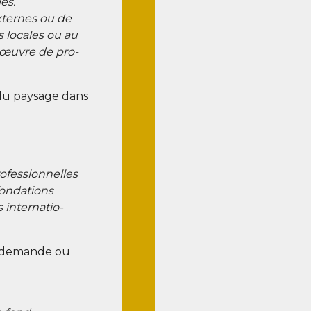
es.
xternes ou de
ons locales ou au
n œuvre de pro­
u pay­sage dans
rofessionnelles
 fondations
s inter­na­tio­
de demande ou