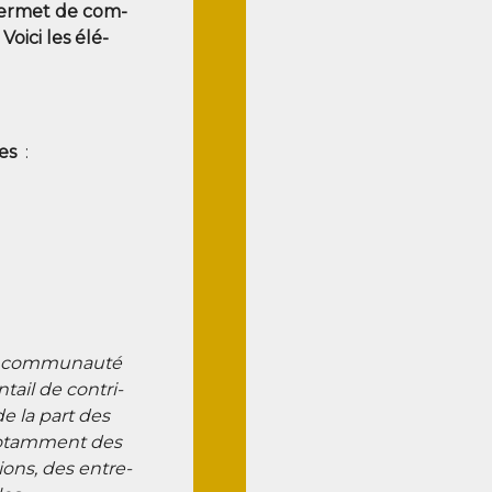
 per­met de com­
oi­ci les élé­
es
:
a com­mu­nau­té
tail de contri­
de la part des
notam­ment des
­tions, des entre­