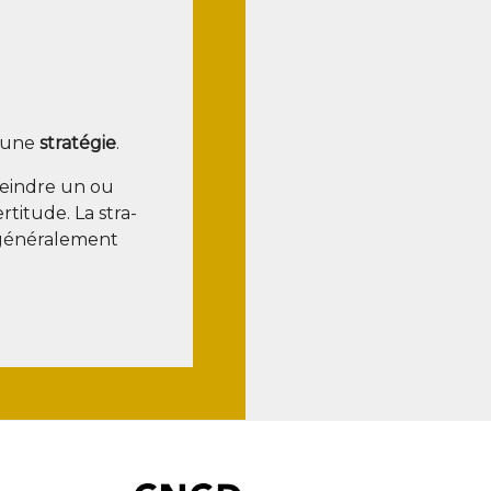
r une
stra­té­gie
.
tteindre un ou
ertitude. La stra­
géné­ra­le­ment