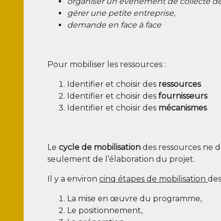
orga­ni­ser un évé­ne­ment de col­lecte d
gérer une petite entreprise,
demande en face à face
Pour mobi­li­ser les ressources :
Iden­ti­fier et choi­sir des
res­sources
Iden­ti­fier et choi­sir des
four­nis­seurs
Iden­ti­fier et choi­sir des
méca­nismes
Le
cycle de mobi­li­sa­tion
des res­sources ne 
seule­ment de l’élaboration du projet.
Il y a envi­ron
cinq étapes de mobi­li­sa­tion
des
La mise en œuvre du programme,
Le posi­tion­ne­ment,