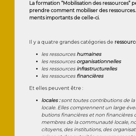
La for­ma­tion “Mobi­li­sa­tion des res­sources”
prendre com­ment mobi­li­ser des res­sources. V
ments impor­tants de celle-ci.
Il y a quatre grandes caté­go­ries de
res­sourc
les res­sources
humaines
les res­sources
orga­ni­sa­tion­nelles
les res­sources
infra­struc­tu­relles
les res­sources
finan­cières
Et elles peuvent être :
locales :
sont toutes contri­bu­tions de l
locale. Elles com­prennent un large éven­
bu­tions finan­cières et non finan­cières 
membres de la com­mu­nau­té locale, 
citoyens, des ins­ti­tu­tions, des orga­ni­sa