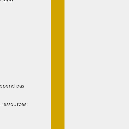
e fond,
dépend pas
 res­sources :