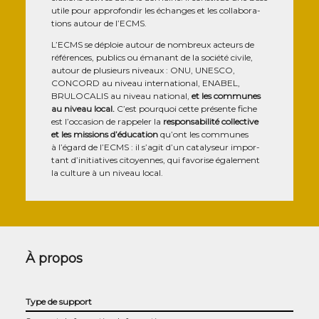
utile pour appro­fon­dir les échanges et les col­la­bo­ra­
tions autour de l’ECMS.
L’ECMS se déploie autour de nom­breux acteurs de
réfé­rences, publics ou éma­nant de la socié­té civile,
autour de plu­sieurs niveaux : ONU, UNESCO,
CONCORD au niveau inter­na­tio­nal, ENABEL,
BRULOCALIS au niveau natio­nal,
et les com­munes
au niveau local.
C’est pour­quoi cette pré­sente fiche
est l’oc­ca­sion de rap­pe­ler la
res­pon­sa­bi­li­té col­lec­tive
et les mis­sions d’é­du­ca­tion
qu’ont les com­munes
à l’é­gard de l’ECMS : il s’a­git d’un cata­ly­seur impor­
tant d’i­ni­tia­tives citoyennes, qui favo­rise éga­le­ment
la culture à un niveau local.
À propos
Type de support