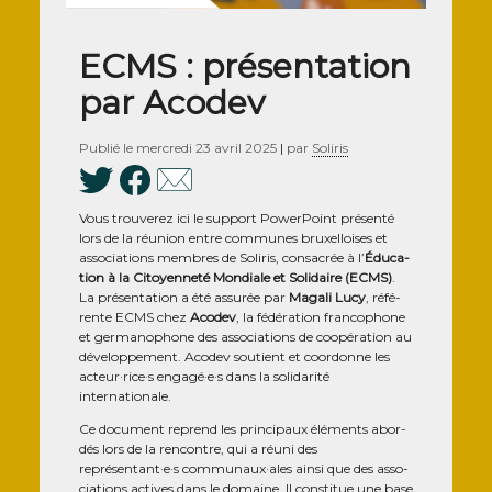
ECMS : présentation
par Acodev
Publié le
mercredi 23 avril 2025
|
par
Soliris
Vous trou­ve­rez ici le sup­port Power­Point pré­sen­té
lors de la réunion entre com­munes bruxel­loises et
asso­cia­tions membres de Soli­ris, consa­crée à l’
Édu­ca­
tion à la Citoyen­ne­té Mon­diale et Soli­daire (ECMS)
.
La pré­sen­ta­tion a été assu­rée par
Maga­li Lucy
, réfé­
rente ECMS chez
Aco­dev
, la fédé­ra­tion fran­co­phone
et ger­ma­no­phone des asso­cia­tions de coopé­ra­tion au
déve­lop­pe­ment. Aco­dev sou­tient et coor­donne les
acteur·rice·s engagé·e·s dans la soli­da­ri­té
internationale.
Ce docu­ment reprend les prin­ci­paux élé­ments abor­
dés lors de la ren­contre, qui a réuni des
représentant·e·s communaux·ales ain­si que des asso­
cia­tions actives dans le domaine. Il consti­tue une base