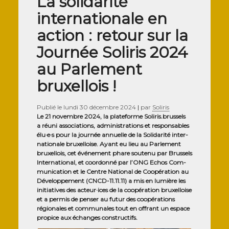
La solidarité
internationale en
action : retour sur la
Journée Soliris 2024
au Parlement
bruxellois !
Publié le
lundi 30 décembre 2024
|
par
Soliris
Le 21 novembre 2024, la pla­te­forme Soli​ris​.brus​sels
a réuni asso­cia­tions, admi­nis­tra­tions et res­pon­sables
élu·e·s pour la jour­née annuelle de la Soli­da­ri­té inter­
na­tio­nale bruxel­loise. Ayant eu lieu au Par­le­ment
bruxel­lois, cet évé­ne­ment phare sou­te­nu par Brus­sels
Inter­na­tio­nal, et coor­don­né par l’ONG Echos Com­
mu­ni­ca­tion et le Centre Natio­nal de Coopé­ra­tion au
Déve­lop­pe­ment (CNCD-11.11.11) a mis en lumière les
ini­tia­tives des acteur·ices de la coopé­ra­tion bruxel­loise
et a per­mis de pen­ser au futur des coopé­ra­tions
régio­nales et com­mu­nales tout en offrant un espace
pro­pice aux échanges constructifs.