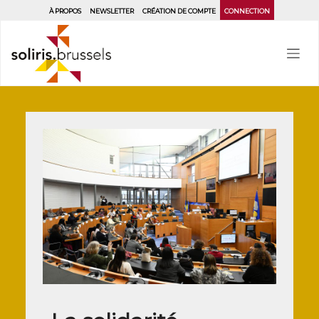
Aller
À PROPOS
NEWSLETTER
CRÉATION DE COMPTE
CONNECTION
au
contenu
principal