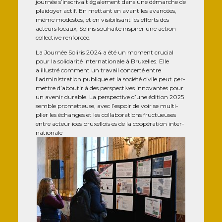
jour­née s’inscrivait éga­le­ment dans une démarche de
plai­doyer actif. En met­tant en avant les avan­cées,
même modestes, et en visi­bi­li­sant les efforts des
acteurs locaux, Soli­ris sou­haite ins­pi­rer une action
col­lec­tive renforcée.
La Jour­née Soli­ris 2024 a été un moment cru­cial
pour la soli­da­ri­té inter­na­tio­nale à Bruxelles. Elle
a illus­tré com­ment un tra­vail concer­té entre
l’administration publique et la socié­té civile peut per­
mettre d’aboutir à des pers­pec­tives inno­vantes pour
un ave­nir durable. La pers­pec­tive d’une édi­tion 2025
semble pro­met­teuse, avec l’espoir de voir se mul­ti­
plier les échanges et les col­la­bo­ra­tions fruc­tueuses
entre acteur·ices bruxellois·es de la coopé­ra­tion inter­
na­tio­nale