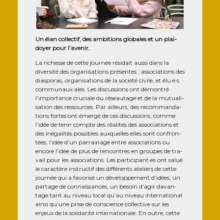
Un élan col­lec­tif, des ambi­tions glo­bales et un plai­
doyer pour l’avenir.
La richesse de cette jour­née rési­dait aus­si dans la
diver­si­té des orga­ni­sa­tions pré­sentes : asso­cia­tions des
dia­spo­ras, orga­ni­sa­tions de la socié­té civile, et élu·e·s
communaux·ales. Les dis­cus­sions ont démon­tré
l’importance cru­ciale du réseau­tage et de la mutua­li­
sa­tion des res­sources. Par ailleurs, des recom­man­da­
tions fortes ont émer­gé de ces dis­cus­sions, comme
l’idée de tenir compte des réa­li­tés des asso­cia­tions et
des inéga­li­tés pos­sibles aux­quelles elles sont confron­
tées, l’idée d’un par­rai­nage entre asso­cia­tions ou
encore l’idée de plus de ren­contres en groupes de tra­
vail pour les asso­cia­tions. Les participant·es ont salué
le carac­tère ins­truc­tif des dif­fé­rents ate­liers de cette
jour­née qui a favo­ri­sé un déve­lop­pe­ment d’idées, un
par­tage de connais­sances, un besoin d’agir davan­
tage tant au niveau local qu’au niveau inter­na­tio­nal
ain­si qu’une prise de conscience col­lec­tive sur les
enjeux de la soli­da­ri­té inter­na­tio­nale. En outre, cette