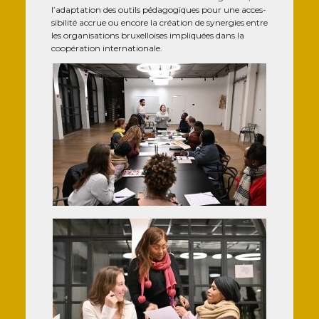
l’adaptation des outils péda­go­giques pour une acces­
si­bi­li­té accrue ou encore la créa­tion de syner­gies entre
les orga­ni­sa­tions bruxel­loises impli­quées dans la
coopé­ra­tion internationale.