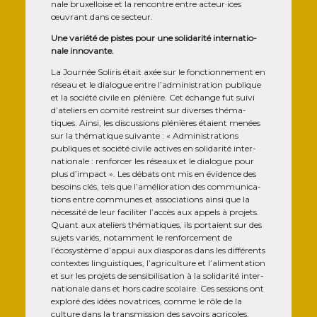
nale bruxel­loise et la ren­contre entre acteur·ices
œuvrant dans ce secteur.
Une varié­té de pistes pour une soli­da­ri­té inter­na­tio­
nale innovante.
La Jour­née Soli­ris était axée sur le fonc­tion­ne­ment en
réseau et le dia­logue entre l’administration publique
et la socié­té civile en plé­nière. Cet échange fut sui­vi
d’ateliers en comi­té res­treint sur diverses thé­ma­
tiques. Ain­si, les dis­cus­sions plé­nières étaient menées
sur la thé­ma­tique sui­vante : « Admi­nis­tra­tions
publiques et socié­té civile actives en soli­da­ri­té inter­
na­tio­nale : ren­for­cer les réseaux et le dia­logue pour
plus d’impact ». Les débats ont mis en évi­dence des
besoins clés, tels que l’amélioration des com­mu­ni­ca­
tions entre com­munes et asso­cia­tions ain­si que la
néces­si­té de leur faci­li­ter l’accès aux appels à pro­jets.
Quant aux ate­liers thé­ma­tiques, ils por­taient sur des
sujets variés, notam­ment le ren­for­ce­ment de
l’écosystème d’appui aux dia­spo­ras dans les dif­fé­rents
contextes lin­guis­tiques, l’agriculture et l’alimentation
et sur les pro­jets de sen­si­bi­li­sa­tion à la soli­da­ri­té inter­
na­tio­nale dans et hors cadre sco­laire. Ces ses­sions ont
explo­ré des idées nova­trices, comme le rôle de la
culture dans la trans­mis­sion des savoirs agri­coles,