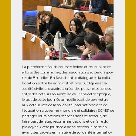
La pla­te­forme Soli​ris​.brus​sels fédère et mutua­lise les
efforts des com­munes, des asso­cia­tions et des dia­spo­
ras de Bruxelles. En favo­ri­sant le dia­logue et la col­la­
bo­ra­tion entre les admi­nis­tra­tions publiques et la
socié­té civile, elle aspire à créer des pas­se­relles solides
entre des acteurs sou­vent iso­lés. Dans cette optique,
le but de cette jour­née annuelle était de per­mettre
aux acteur·ices de la soli­da­ri­té inter­na­tio­nale et de
l’éducation citoyenne mon­diale et soli­daire (ECMS) de
par­ta­ger leurs actions menées dans ce sec­teur, de
faire part de leurs recom­man­da­tions et de faire du
plai­doyer. Cette jour­née a donc per­mis la mise en
avant des pro­jets en matière de soli­da­ri­té inter­na­tio­