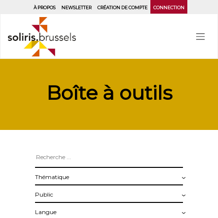
Aller
À PROPOS
NEWSLETTER
CRÉATION DE COMPTE
CONNECTION
au
contenu
principal
Boîte à outils
Thématique
Public
Langue