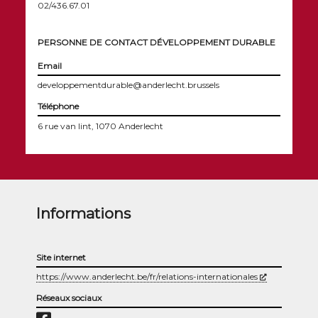
02/436.67.01
PERSONNE DE CONTACT DÉVELOPPEMENT DURABLE
Email
developpementdurable@anderlecht.brussels
Téléphone
6 rue van lint, 1070 Anderlecht
Informations
Site internet
(Nouvelle fen
https://www.anderlecht.be/fr/relations-internationales
Réseaux sociaux