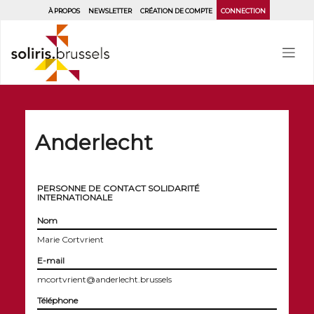
Aller
À PROPOS
NEWSLETTER
CRÉATION DE COMPTE
CONNECTION
au
contenu
principal
Anderlecht
PERSONNE DE CONTACT SOLIDARITÉ
INTERNATIONALE
Nom
Marie Cortvrient
E-mail
mcortvrient@anderlecht.brussels
Téléphone