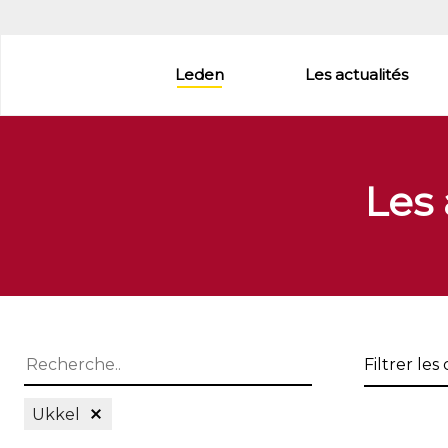
Aller
au
contenu
Leden
Les actualités
principal
Les
Filtrer
les
commune
Supprimer le Filtre Ukkel
Ukkel