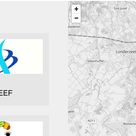
+
−
EEF