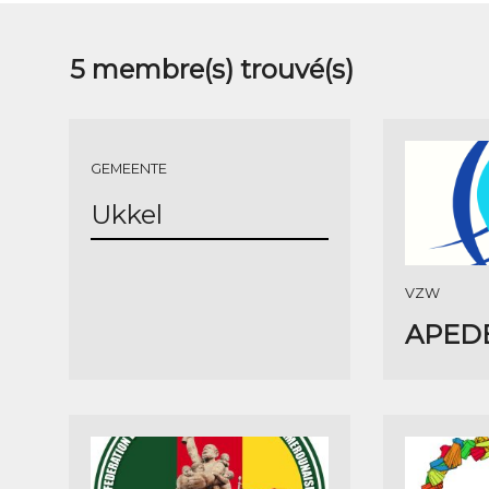
5
membre(s) trouvé(s)
GEMEENTE
Ukkel
VZW
APED