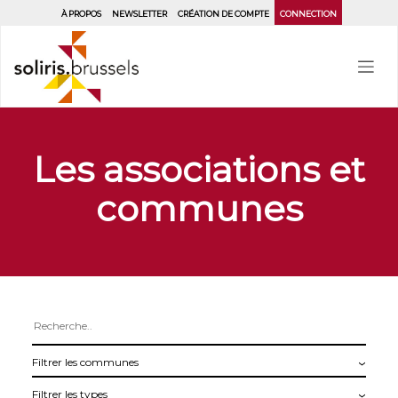
Aller
À PROPOS
NEWSLETTER
CRÉATION DE COMPTE
CONNECTION
au
contenu
principal
Les associations et
communes
Filtrer
les
Filtrer
communes