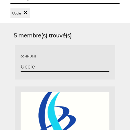
les
types
Supprimer le Filtre Uccle
Uccle
5
membre(s) trouvé(s)
COMMUNE
Uccle