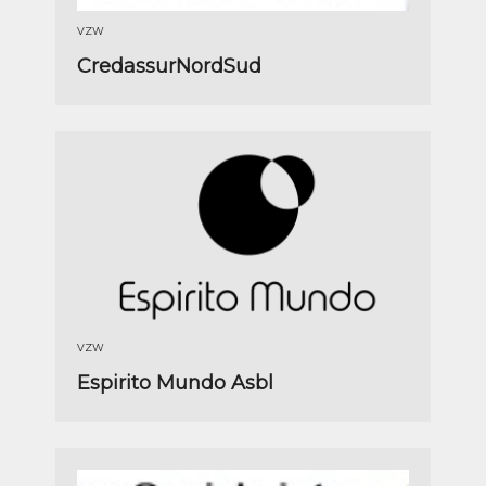
VZW
CredassurNordSud
VZW
Espirito Mundo Asbl