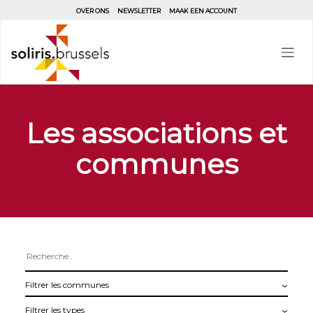
Aller
OVER ONS
NEWSLETTER
MAAK EEN ACCOUNT
au
contenu
principal
Les associations et
communes
Filtrer
les
Filtrer
communes