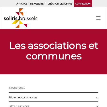
Aller
À PROPOS
NEWSLETTER
CRÉATION DE COMPTE
CONNECTION
au
contenu
principal
Les associations et
communes
Filtrer
les
Filtrer
communes