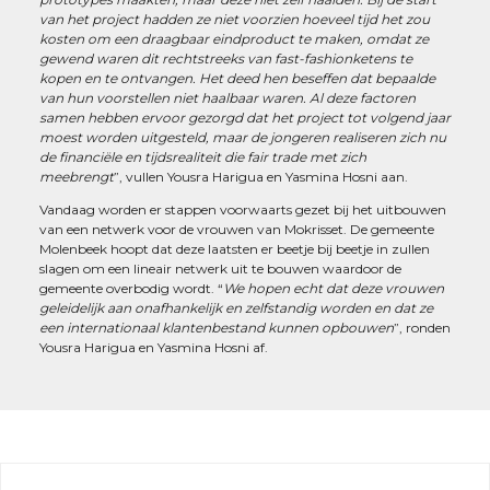
van het project hadden ze niet voorzien hoeveel tijd het zou
kosten om een draagbaar eindproduct te maken, omdat ze
gewend waren dit rechtstreeks van fast-fashionketens te
kopen en te ontvangen. Het deed hen beseffen dat bepaalde
van hun voorstellen niet haalbaar waren. Al deze factoren
samen hebben ervoor gezorgd dat het project tot volgend jaar
moest worden uitgesteld, maar de jongeren realiseren zich nu
de financiële en tijdsrealiteit die fair trade met zich
meebrengt
”, vullen Yousra Harigua en Yasmina Hosni aan.
Vandaag worden er stappen voorwaarts gezet bij het uitbouwen
van een netwerk voor de vrouwen van Mokrisset. De gemeente
Molenbeek hoopt dat deze laatsten er beetje bij beetje in zullen
slagen om een lineair netwerk uit te bouwen waardoor de
gemeente overbodig wordt. “
We hopen echt dat deze vrouwen
geleidelijk aan onafhankelijk en zelfstandig worden en dat ze
een internationaal klantenbestand kunnen opbouwen
”, ronden
Yousra Harigua en Yasmina Hosni af.