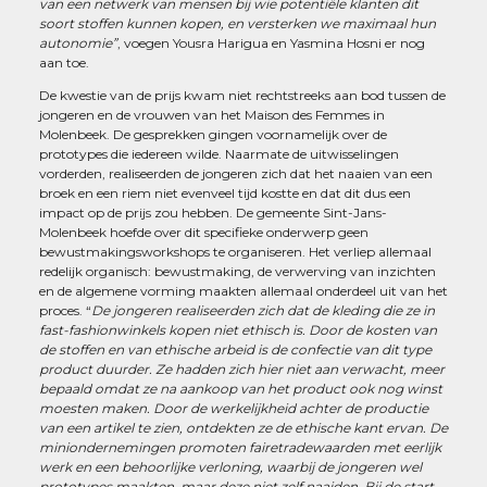
van een netwerk van mensen bij wie potentiële klanten dit
soort stoffen kunnen kopen, en versterken we maximaal hun
autonomie”
, voegen Yousra Harigua en Yasmina Hosni er nog
aan toe.
De kwestie van de prijs kwam niet rechtstreeks aan bod tussen de
jongeren en de vrouwen van het Maison des Femmes in
Molenbeek. De gesprekken gingen voornamelijk over de
prototypes die iedereen wilde. Naarmate de uitwisselingen
vorderden, realiseerden de jongeren zich dat het naaien van een
broek en een riem niet evenveel tijd kostte en dat dit dus een
impact op de prijs zou hebben. De gemeente Sint-Jans-
Molenbeek hoefde over dit specifieke onderwerp geen
bewustmakingsworkshops te organiseren. Het verliep allemaal
redelijk organisch: bewustmaking, de verwerving van inzichten
en de algemene vorming maakten allemaal onderdeel uit van het
proces. “
De j
ongeren realiseerden zich dat de kleding die ze in
fast-fashionwinkels kopen niet ethisch is. Door de kosten van
de stoffen en van ethische arbeid is de confectie van dit type
product duurder. Ze hadden zich hier niet aan verwacht, meer
bepaald omdat ze na aankoop van het product ook nog winst
moesten maken. Door de werkelijkheid achter de productie
van een artikel te zien, ontdekten ze de ethische kant ervan. De
miniondernemingen promoten fairetradewaarden met eerlijk
werk en een behoorlijke verloning, waarbij de jongeren wel
prototypes maakten, maar deze niet zelf naaiden. Bij de start