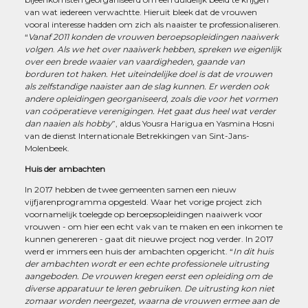
van wat iedereen verwachtte. Hieruit bleek dat de vrouwen
vooral interesse hadden om zich als naaister te professionaliseren.
“
Vanaf 2011 konden de vrouwen beroepsopleidingen naaiwerk
volgen
.
Als we het over naaiwerk hebben, spreken we eigenlijk
over een brede waaier van vaardigheden, gaande van
borduren tot haken. Het uiteindelijke doel is dat de vrouwen
als zelfstandige naaister aan de slag kunnen. Er werden ook
andere opleidingen georganiseerd, zoals die voor het vormen
van coöperatieve verenigingen. Het gaat dus heel wat verder
dan naaien als hobby
”, aldus Yousra Harigua en Yasmina Hosni
van de dienst Internationale Betrekkingen van Sint-Jans-
Molenbeek.
Huis der ambachten
In 2017 hebben de twee gemeenten samen een nieuw
vijfjarenprogramma opgesteld. Waar het vorige project zich
voornamelijk toelegde op beroepsopleidingen naaiwerk voor
vrouwen - om hier een echt vak van te maken en een inkomen te
kunnen genereren - gaat dit nieuwe project nog verder. In 2017
werd er immers een huis der ambachten opgericht. “
In dit huis
der ambachten wordt er een echte professionele uitrusting
aangeboden. De vrouwen kregen eerst een opleiding om de
diverse apparatuur te leren gebruiken. De uitrusting kon niet
zomaar worden neergezet, waarna de vrouwen ermee aan de