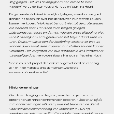
slag gingen. Het was belangrijk om hen ermee te leren
werken
", verduidelijken Yousra Harigua en Yasmina Hosni.
De gemeente Mokrisset is redelijk afgelegen, waardoor we goed
dienden na te denken over hoe de vrouwen hun stoffen zouden
kunnen verkopen. “
Mokrisset behoort niet tot de grote steden
die iedereen kent. Het is een in de bergen gelegen
plattelandsgemeente en dat vormde een grote uitdaging. Het
is best moeilijk om er te geraken en het traject duurt uren en
uren. Daarom was er een denkoefening vereist over wat we
konden doen zodat deze vrouwen hun stoffen zouden kunnen
verkopen. Het vergroten van hun autonomie was immers het
uiteindelijke doel
", vervolgen Yousra Harigua en Yasmina Hosni.
Sindsdien is het project dan ook sterk geëvolueerd en vandaag
zijn er in de Marokkaanse gemeente twee grote
vrouwencoöperaties actief.
Miniondernemingen
Om deze uitdaging aan te gaan, werd het project voor de
oprichting van miniondernemingen geboren. “
Voor men bij de
miniondernemingen uitkwam, was het team van de dienst
voor sociale dienstverlening van Mokrisset in 2019 op
werkbezoek gekomen in Sint-Jans-Molenbeek, waarbij het de