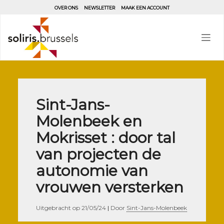
Aller
OVER ONS
NEWSLETTER
MAAK EEN ACCOUNT
au
contenu
principal
Sint-Jans-
Molenbeek en
Mokrisset : door tal
van projecten de
autonomie van
vrouwen versterken
Uitgebracht op
21/05/24
|
Door
Sint-Jans-Molenbeek