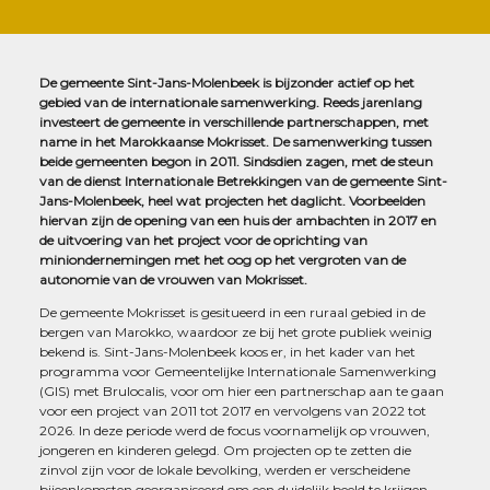
De gemeente Sint-Jans-Molenbeek is bijzonder actief op het
gebied van de internationale samenwerking. Reeds jarenlang
investeert de gemeente in verschillende partnerschappen, met
name in het Marokkaanse Mokrisset. De samenwerking tussen
beide gemeenten begon in 2011. Sindsdien zagen, met de steun
van de dienst Internationale Betrekkingen van de gemeente Sint-
Jans-Molenbeek, heel wat projecten het daglicht. Voorbeelden
hiervan zijn de opening van een huis der ambachten in 2017 en
de uitvoering van het project voor de oprichting van
miniondernemingen met het oog op het vergroten van de
autonomie van de vrouwen van Mokrisset.
De gemeente Mokrisset is gesitueerd in een ruraal gebied in de
bergen van Marokko, waardoor ze bij het grote publiek weinig
bekend is. Sint-Jans-Molenbeek koos er, in het kader van het
programma voor Gemeentelijke Internationale Samenwerking
(GIS) met Brulocalis, voor om hier een partnerschap aan te gaan
voor een project van 2011 tot 2017 en vervolgens van 2022 tot
2026. In deze periode werd de focus voornamelijk op vrouwen,
jongeren en kinderen gelegd. Om projecten op te zetten die
zinvol zijn voor de lokale bevolking, werden er verscheidene
bijeenkomsten georganiseerd om een duidelijk beeld te krijgen