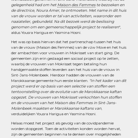
gelegenheid had om het
Maison des Femmes
te bezoeken en
de directrice, Noura Amer, te ontmoeten. Met name in dit huis
van de vrouw worden er tal van activiteiten, waaronder een
naaiatelier, gebundeld. Na dit bezoek werd de beslissing
genomen om een gemeenschappelijk project te realiseren
",
aldus Yousra Harigua en Yasmina Hosni.
Het was op basis hiervan dat het partnerschap tussen het huis
van de vrouw (Maison des Femmes) van de vzw Move en het huis
der ambachten voor vrouwen in Mokrisset van start ging. De
gemeenten zijn erin geslaagd een sociaal project op te zetten,
waarbij de vrouwen van Mokrisset tegen betaling hun
handgemaakte stoffen leverden aan het huis van de vrouw in
Sint-Jans-Molenbeek. Hierdoor hadden de vrouwen van de
Marokkaanse gemeente hun eerste klanten.
"In het kader van dit
project werd er op basis van een selectie van stoffen een
tentoonstelling over de evolutie van de Marokkaanse kaftan
opgezet. De vrouwen van Mokrisset verkochten hun stoffen
en de vrouwen van het Maison des Femmes in Sint-Jans-
Molenbeek maakten er Marokkaanse kaftans van
,
verduidelijken Yousra Harigua en Yasmina Hosni.
Helaas moest het project als gevolg van de covidpandemie
worden stopgezet. Toen de activiteiten konden worden hervat,
zijn de gemeenten beginnen na te denken over mogelijkheden