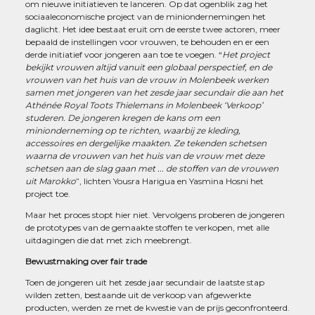
om nieuwe initiatieven te lanceren. Op dat ogenblik zag het
sociaaleconomische project van de miniondernemingen het
daglicht. Het idee bestaat eruit om de eerste twee actoren, meer
bepaald de instellingen voor vrouwen, te behouden en er een
derde initiatief voor jongeren aan toe te voegen. “
Het project
bekijkt vrouwen altijd vanuit een globaal perspectief, en de
vrouwen van het huis van de vrouw in Molenbeek werken
samen met jongeren van het zesde jaar secundair die aan het
Athénée Royal Toots Thielemans in Molenbeek ‘Verkoop’
studeren. De jongeren kregen de kans om een
minionderneming op te richten, waarbij ze kleding,
accessoires en dergelijke maakten. Ze tekenden schetsen
waarna de vrouwen van het huis van de vrouw met deze
schetsen aan de slag gaan met ... de stoffen van de vrouwen
uit Marokko
”, lichten Yousra Harigua en Yasmina Hosni het
project toe.
Maar het proces stopt hier niet. Vervolgens proberen de jongeren
de prototypes van de gemaakte stoffen te verkopen, met alle
uitdagingen die dat met zich meebrengt.
Bewustmaking over fair trade
Toen de jongeren uit het zesde jaar secundair de laatste stap
wilden zetten, bestaande uit de verkoop van afgewerkte
producten, werden ze met de kwestie van de prijs geconfronteerd.