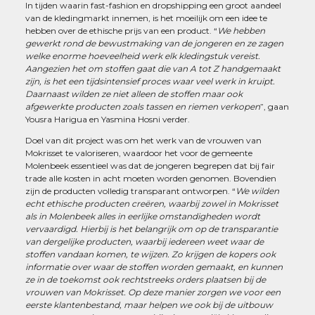
In tijden waarin fast-fashion en dropshipping een groot aandeel
van de kledingmarkt innemen, is het moeilijk om een idee te
hebben over de ethische prijs van een product. “
We hebben
gewerkt rond de bewustmaking van de jongeren en ze zagen
welke enorme hoeveelheid werk elk kledingstuk vereist.
Aangezien het om stoffen gaat die van A tot Z handgemaakt
zijn, is het een tijdsintensief proces waar veel werk in kruipt.
Daarnaast wilden ze niet alleen de stoffen maar ook
afgewerkte producten zoals tassen en riemen verkopen
”, gaan
Yousra Harigua en Yasmina Hosni verder.
Doel van dit project was om het werk van de vrouwen van
Mokrisset te valoriseren, waardoor het voor de gemeente
Molenbeek essentieel was dat de jongeren begrepen dat bij fair
trade alle kosten in acht moeten worden genomen. Bovendien
zijn de producten volledig transparant ontworpen. “
We wilden
echt ethische producten creëren, waarbij zowel in Mokrisset
als in Molenbeek alles in eerlijke omstandigheden wordt
vervaardigd
. Hierbij is het belangrijk om op de transparantie
van dergelijke producten, waarbij iedereen weet waar de
stoffen vandaan komen, te wijzen. Zo krijgen de kopers ook
informatie over waar de stoffen worden gemaakt, en kunnen
ze in de toekomst ook rechtstreeks orders plaatsen bij de
vrouwen van Mokrisset. Op deze manier zorgen we voor een
eerste klantenbestand, maar helpen we ook bij de uitbouw