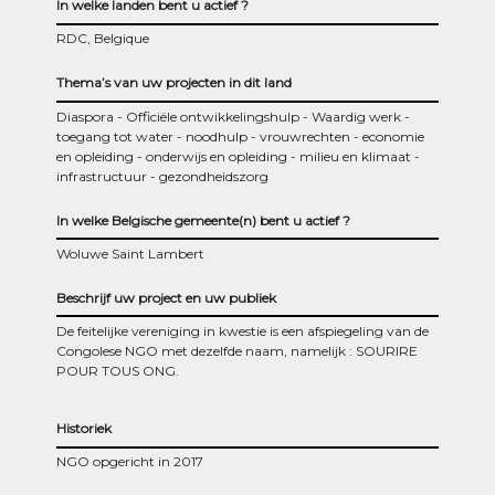
In welke landen bent u actief ?
RDC, Belgique
Thema’s van uw projecten in dit land
Diaspora
Officiële ontwikkelingshulp
Waardig werk
toegang tot water
noodhulp
vrouwrechten
economie
en opleiding
onderwijs en opleiding
milieu en klimaat
infrastructuur
gezondheidszorg
In welke Belgische gemeente(n) bent u actief ?
Woluwe Saint Lambert
Beschrijf uw project en uw publiek
De feitelijke vereniging in kwestie is een afspiegeling van de
Congolese NGO met dezelfde naam, namelijk : SOURIRE
POUR TOUS ONG.
Historiek
NGO opgericht in 2017