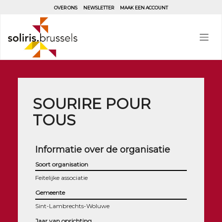
Aller
OVER ONS
NEWSLETTER
MAAK EEN ACCOUNT
au
contenu
principal
SOURIRE POUR
TOUS
Informatie over de organisatie
Soort organisation
Feitelijke associatie
Gemeente
Sint-Lambrechts-Woluwe
Jaar van oprichting