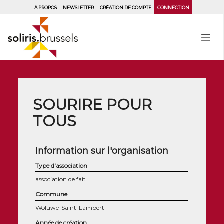
Aller
À PROPOS
NEWSLETTER
CRÉATION DE COMPTE
CONNECTION
au
contenu
principal
SOURIRE POUR
TOUS
Information sur l'organisation
Type d'association
association de fait
Commune
Woluwe-Saint-Lambert
Année de création