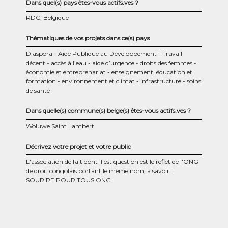
Dans quel(s) pays êtes-vous actifs.ves ?
RDC, Belgique
Thématiques de vos projets dans ce(s) pays
Diaspora
Aide Publique au Développement
Travail
décent
accès à l’eau
aide d’urgence
droits des femmes
économie et entreprenariat
enseignement, éducation et
formation
environnement et climat
infrastructure
soins
de santé
Dans quelle(s) commune(s) belge(s) êtes-vous actifs.ves ?
Woluwe Saint Lambert
Décrivez votre projet et votre public
L'association de fait dont il est question est le reflet de l'ONG
de droit congolais portant le même nom, à savoir :
SOURIRE POUR TOUS ONG.