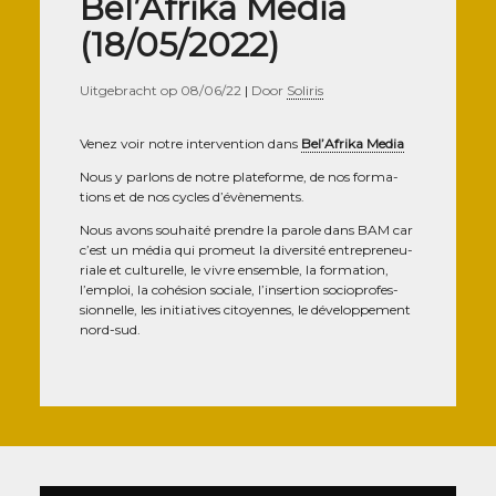
Bel’Afrika Media
(18/05/2022)
Uitgebracht op
08/06/22
|
Door
Soliris
Venez voir notre inter­ven­tion dans
Bel’A­fri­ka Media
Nous y par­lons de notre pla­te­forme, de nos for­ma­
tions et de nos cycles d’évènements.
Nous avons sou­hai­té prendre la parole dans BAM car
c’est un média qui pro­meut la diver­si­té entre­pre­neu­
riale et cultu­relle, le vivre ensemble, la for­ma­tion,
l’em­ploi, la cohé­sion sociale, l’in­ser­tion socio­pro­fes­
sion­nelle, les ini­tia­tives citoyennes, le déve­lop­pe­ment
nord-sud.