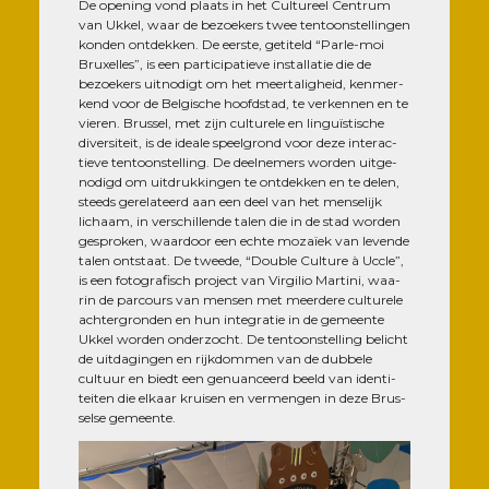
De ope­ning vond plaats in het Cultu­reel Cen­trum
van Ukkel, waar de bezoe­kers twee ten­toons­tel­lin­gen
kon­den ont­dek­ken. De eerste, geti­teld “Parle-moi
Bruxelles”, is een par­ti­ci­pa­tieve ins­tal­la­tie die de
bezoe­kers uit­no­digt om het meer­ta­li­gheid, ken­mer­
kend voor de Bel­gische hoofd­stad, te ver­ken­nen en te
vie­ren. Brus­sel, met zijn cultu­rele en lin­guïs­tische
diver­si­teit, is de ideale speel­grond voor deze inter­ac­
tieve ten­toons­tel­ling. De deel­ne­mers wor­den uit­ge­
no­digd om uit­druk­kin­gen te ont­dek­ken en te delen,
steeds gere­la­teerd aan een deel van het men­se­lijk
lichaam, in ver­schil­lende talen die in de stad wor­den
ges­pro­ken, waar­door een echte mozaïek van levende
talen onts­taat. De tweede, “Double Culture à Uccle”,
is een foto­gra­fisch pro­ject van Vir­gi­lio Mar­ti­ni, waa­
rin de par­cours van men­sen met meer­dere cultu­rele
ach­ter­gron­den en hun inte­gra­tie in de gemeente
Ukkel wor­den onder­zocht. De ten­toons­tel­ling belicht
de uit­da­gin­gen en rijk­dom­men van de dub­bele
cultuur en biedt een genuan­ceerd beeld van iden­ti­
tei­ten die elkaar krui­sen en ver­men­gen in deze Brus­
selse gemeente.