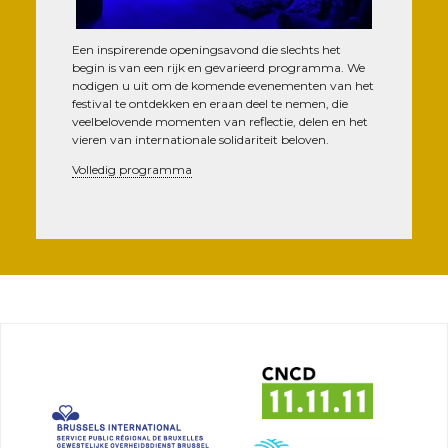
Een ins­pi­re­rende ope­ning­sa­vond die slechts het
begin is van een rijk en geva­rieerd pro­gram­ma. We
nodi­gen u uit om de komende eve­ne­men­ten van het
fes­ti­val te ont­dek­ken en eraan deel te nemen, die
veel­be­lo­vende momen­ten van reflec­tie, delen en het
vie­ren van inter­na­tio­nale soli­da­ri­teit beloven.
Vol­le­dig programma