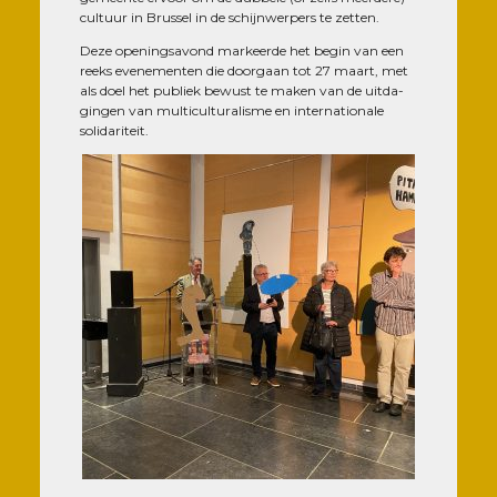
cultuur in Brus­sel in de schi­jn­wer­pers te zetten.
Deze ope­ning­sa­vond mar­keerde het begin van een
reeks eve­ne­men­ten die door­gaan tot 27 maart, met
als doel het publiek bewust te maken van de uit­da­
gin­gen van mul­ti­cul­tu­ra­lisme en inter­na­tio­nale
solidariteit.