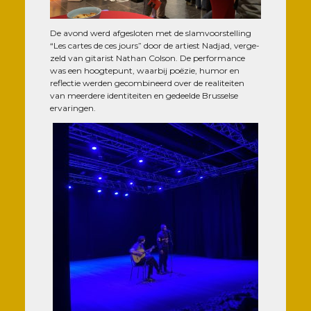
De avond werd afges­lo­ten met de slam­voors­tel­ling
“Les cartes de ces jours” door de artiest Nad­jad, ver­ge­
zeld van gita­rist Nathan Col­son. De per­for­mance
was een hoog­te­punt, waar­bij poë­zie, humor en
reflec­tie wer­den gecom­bi­neerd over de rea­li­tei­ten
van meer­dere iden­ti­tei­ten en gedeelde Brus­selse
ervaringen.