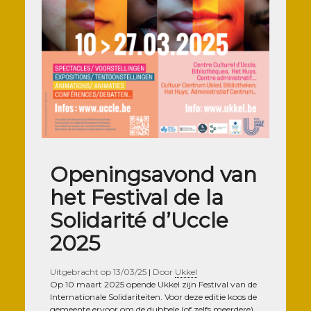
Openingsavond van
het Festival de la
Solidarité d’Uccle
2025
Uitgebracht op
13/03/25
|
Door
Ukkel
Op 10 maart 2025 opende Ukkel zijn Fes­ti­val van de
Inter­na­tio­nale Soli­da­ri­tei­ten. Voor deze edi­tie koos de
gemeente ervoor om de dub­bele (of zelfs meer­dere)