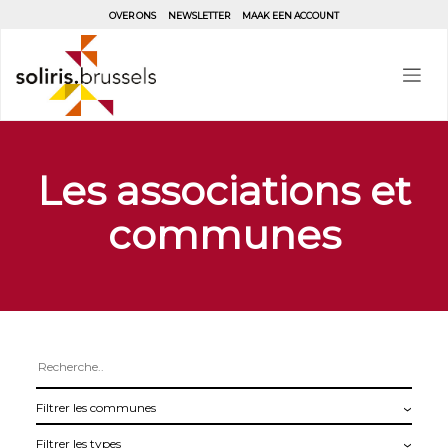
Aller
OVER ONS
NEWSLETTER
MAAK EEN ACCOUNT
au
contenu
principal
Les associations et
communes
Filtrer
les
Filtrer
communes