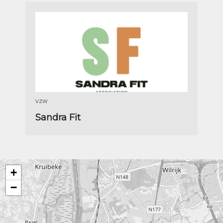
VZW
Sandra Fit
+
−