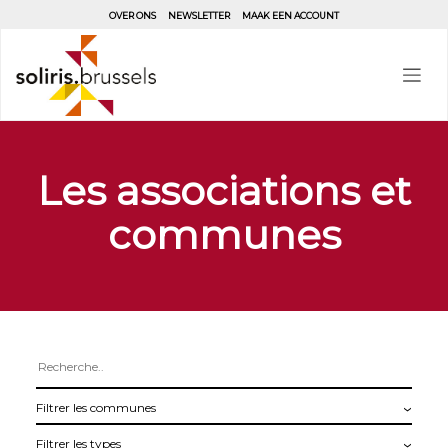
Aller
OVER ONS
NEWSLETTER
MAAK EEN ACCOUNT
au
contenu
principal
Les associations et
communes
Filtrer
les
Filtrer
communes