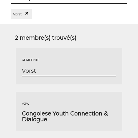
les
types
Supprimer le Filtre Vorst
Vorst
2
membre(s) trouvé(s)
GEMEENTE
Vorst
VZW
Congolese Youth Connection &
Dialogue