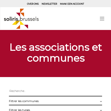
Aller
OVER ONS
NEWSLETTER
MAAK EEN ACCOUNT
au
contenu
principal
Les associations et
communes
Filtrer
les
Filtrer
communes