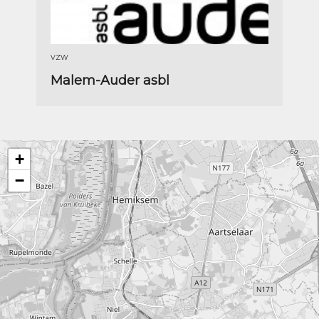
VZW
Malem-Auder asbl
+
−