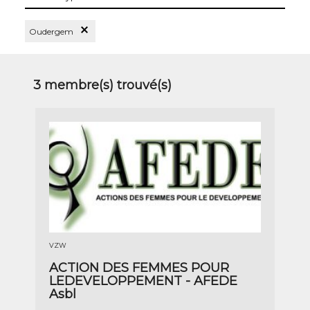
les
types
Supprimer le Filtre Oudergem
Oudergem
3
membre(s) trouvé(s)
VZW
ACTION DES FEMMES POUR
LEDEVELOPPEMENT - AFEDE
Asbl