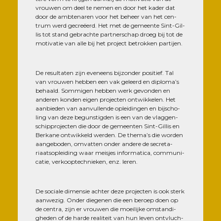
vrou­wen om deel te nemen en door het kader dat
door de amb­te­na­ren voor het beheer van het cen­
trum werd gecreëerd. Het met de gemeente Sint-Gil­
lis tot stand gebrachte part­ner­schap droeg bij tot de
moti­va­tie van alle bij het pro­ject betrok­ken partijen.
De resul­ta­ten zijn eve­neens bij­zon­der posi­tief. Tal
van vrou­wen heb­ben een vak geleerd en diploma’s
behaald. Som­mi­gen heb­ben werk gevon­den en
ande­ren kon­den eigen pro­jec­ten ont­wik­ke­len. Het
aan­bie­den van aan­vul­lende oplei­din­gen en bij­scho­
ling van deze beguns­tig­den is een van de vlag­gen­
schip­pro­jec­ten die door de gemeen­ten Sint-Gil­lis en
Ber­kane ont­wik­keld wer­den. De thema’s die wor­den
aan­ge­bo­den, omvat­ten onder andere de secre­ta­
riaat­so­plei­ding waar meisjes infor­ma­ti­ca, com­mu­ni­
ca­tie, ver­koop­tech­nie­ken, enz. leren.
De sociale dimen­sie ach­ter deze pro­jec­ten is ook sterk
aan­we­zig. Onder die­ge­nen die een beroep doen op
de cen­tra, zijn er vrou­wen die moei­lijke omstan­di­
ghe­den of de harde rea­li­teit van hun leven ontv­luch­