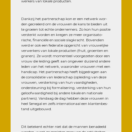
wer­kers van lokale producten.
Dank­zij het part­ner­schap kon er een net­werk wor­
den gecreëerd om de vrou­wen de kans te bie­den uit
te groeien tot echte onder­ne­mers. Zo kon hun posi­tie
vers­terkt wor­den en kre­gen ze meer orga­ni­sa­to­
rische, finan­ciële en sociale slag­kracht. Boven­dien
werd er ook een fede­ra­tie opge­richt van vrou­we­lijke
ver­wer­kers van lokale pro­duc­ten (fruit, groen­ten en
gra­nen). Ze wordt momen­teel voor­ge­ze­ten door een
vrouw die lei­ding geeft aan onge­veer dui­zend andere
leden van het net­werk, waa­ron­der vrou­wen met een
han­di­cap. Het part­ner­schap heeft bij­ge­dra­gen aan
de conso­li­da­tie van lei­der­schap (oplei­ding van deze
vrou­wen, vers­ter­king van hun vaar­di­ghe­den,
onders­teu­ning bij for­ma­li­se­ring, vers­ter­king van hun
geloof­waar­di­gheid bij andere lokale en natio­nale
part­ners). Van­daag de dag heb­ben deze vrou­wen in
heel Sene­gal en zelfs inter­na­tio­naal een klan­ten­bes­
tand uitgebouwd.
Dit betekent ech­ter niet dat de man­nen bena­deeld
wor­den, want ze genie­ten mee van de acti­vi­tei­ten