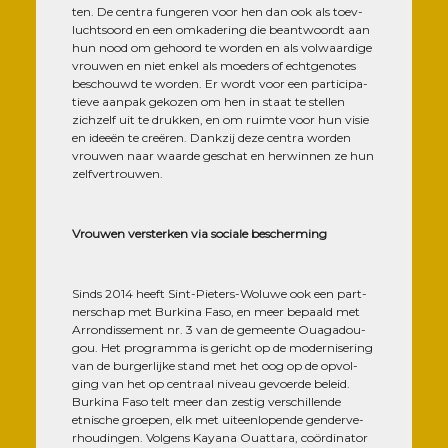
ten. De cen­tra fun­ge­ren voor hen dan ook als toev­
lucht­soord en een omka­de­ring die beant­woordt aan
hun nood om gehoord te wor­den en als vol­waar­dige
vrou­wen en niet enkel als moe­ders of echt­ge­notes
bes­chouwd te wor­den. Er wordt voor een par­ti­ci­pa­
tieve aan­pak geko­zen om hen in staat te stel­len
zich­zelf uit te druk­ken, en om ruimte voor hun visie
en ideeën te creë­ren. Dank­zij deze cen­tra wor­den
vrou­wen naar waarde ges­chat en her­win­nen ze hun
zelfvertrouwen.
Vrou­wen vers­ter­ken via sociale bescherming
Sinds 2014 heeft Sint-Pie­ters-Woluwe ook een part­
ner­schap met Bur­ki­na Faso, en meer bepaald met
Arron­dis­se­ment nr. 3 van de gemeente Oua­ga­dou­
gou. Het pro­gram­ma is gericht op de moder­ni­se­ring
van de bur­ger­lijke stand met het oog op de opvol­
ging van het op cen­traal niveau gevoerde beleid.
Bur­ki­na Faso telt meer dan zes­tig ver­schil­lende
etnische groe­pen, elk met uiteen­lo­pende gen­der­ve­
rhou­din­gen. Vol­gens Kaya­na Ouat­ta­ra, coör­di­na­tor