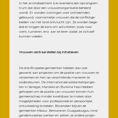
In het arron­dis­se­ment is er eve­neens een opvang­cen­
trum dat door een vrou­we­nor­ga­ni­sa­tie beheerd
wordt. Er wor­den wonin­gen voor ontheem­den
gebouwd, voor­na­me­lijk vrou­wen die de conflict­ge­
bie­den van het land ontv­lucht zijn. Ze wor­den bege­
leid en kri­j­gen de kans om acti­vi­tei­ten zoals naai­
werk, tui­nie­ren, enz. aan te leren zodat ze zich­zelf
kun­nen voeden.
Vrou­wen cen­traal stel­len bij initiatieven
De drie Brus­selse gemeen­ten heb­ben dan ook
gewerkt aan pro­jec­ten om de posi­tie van vrou­wen te
vers­ter­ken en hen op ver­schil­lende manie­ren te
onders­teu­nen. De inter­na­tio­nale soli­da­ri­teits­pro­jec­
ten in Sene­gal, Marok­ko en Bur­ki­na Faso heb­ben
gehol­pen om de posi­tie van vrou­wen bin­nen hun
gemeen­schap min­der kwets­baar te maken door
moge­lij­khe­den voor pro­fes­sio­nele en per­soon­lijke
ont­wik­ke­ling te bie­den. Boven­dien bli­j­ven de
gemeen­ten Mbour, Ber­kane en Oua­ga­dou­gou rond
gen­derk­wes­ties wer­ken en zet­ten ze andere pro­jec­