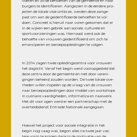
voe­ren en zo de behoef­ten van de gemeente en haar
bur­gers te iden­ti­fi­ce­ren. Aan­ge­zien in de eer­dere pro­
jec­ten de lokale visie ont­brak, wer­den deze aan­ge­
past om aan de geï­den­ti­fi­ceerde behoef­ten te vol­
doen. Concreet is hie­ruit naar voren geko­men dat er
in de wij­ken een gebrek aan sociale, cultu­rele en
sport­voor­zie­nin­gen was. Hier­naast werd ook de
behoefte van vrou­wen geï­den­ti­fi­ceerd om zich te
eman­ci­pe­ren en beroep­so­plei­din­gen te volgen.
In 2014 zagen twee oplei­ding­scen­tra voor vrou­wen
het daglicht. Vanaf het begin werd voo­rop­ges­teld dat
deze cen­tra door de gemeente en niet door vere­ni­
gin­gen beheerd zou­den wor­den. De twee lokale ove­
rhe­den willen ins­pe­len op de vraag van de vrou­wen
naar beroep­so­plei­din­gen door mid­del van work­shops
in culi­naire vaar­di­ghe­den, infor­ma­ti­ca en naai­werk.
Met dit voor ogen werd er een part­ner­schap met de
ove­rheid­sdienst Entraide Natio­nale aangegaan.
Hoe­wel het pro­ject voor sociale inte­gra­tie in het
begin nog vaag was, begon alles na twee jaar vas­
tere vorm te kri­j­gen dank­zij de moti­va­tie van de