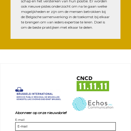
schap en het vers­ter­ken van hun posi­tie. Er wor­den
ook nieuwe pistes onder­zocht om na te gaan welke
moge­lij­khe­den er zijn om de men­sen betrok­ken bij
de Bel­gische samen­wer­king in de toe­kom­st bij elkaar
te bren­gen om van ieders exper­tise te leren. Doel is
om de beste prak­tij­ken met elkaar te delen.
Abonneer op onze nieuwsbrief
E-mail