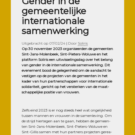
Gender in de
gemeentelijke
internationale
samenwerking
Uitgebracht op
07/02/24
|
Door
Soliris
Op 30 novem­ber 2023 orga­ni­seer­den de gemeen­ten
Sint-Jans-Molen­beek, Sint-Pie­ters-Woluwe en het
plat­form Soli­ris een uit­wis­se­ling­sdag over het belang
van gen­der in de inter­na­tio­nale samen­wer­king. Dit
eve­ne­ment bood de gele­gen­heid om de aan­dacht te
ves­ti­gen op de pro­jec­ten van de gemeen­ten in het
kader van hun part­ner­schap­pen voor inter­na­tio­nale
soli­da­ri­teit, gericht op het vers­ter­ken van de maat­
schap­pe­lijke posi­tie van vrouwen.
Zelfs eind 2023 is er nog steeds heel wat onge­lij­kheid
tus­sen man­nen en vrou­wen in de samen­le­ving. Om
de stri­jd hier­te­gen aan te gaan, heb­ben de gemeen­
ten Sint-Jans-Molen­beek, Sint-Pie­ters-Woluwe en
Sint-Gil­lis samen met hun part­ners pro­jec­ten gerea­