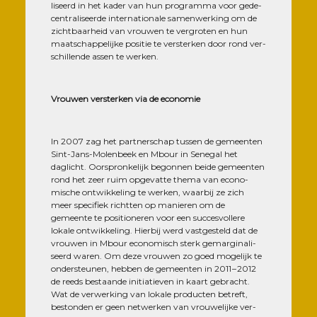
li­seerd in het kader van hun pro­gram­ma voor gede­
cen­tra­li­seerde inter­na­tio­nale samen­wer­king om de
zicht­baa­rheid van vrou­wen te ver­gro­ten en hun
maat­schap­pe­lijke posi­tie te vers­ter­ken door rond ver­
schil­lende assen te werken.
Vrou­wen vers­ter­ken via de economie
In 2007 zag het part­ner­schap tus­sen de gemeen­ten
Sint-Jans-Molen­beek en Mbour in Sene­gal het
daglicht. Oors­pron­ke­lijk begon­nen beide gemeen­ten
rond het zeer ruim opge­vatte the­ma van eco­no­
mische ont­wik­ke­ling te wer­ken, waar­bij ze zich
meer spe­ci­fiek richt­ten op manie­ren om de
gemeente te posi­tio­ne­ren voor een suc­ces­vol­lere
lokale ont­wik­ke­ling. Hier­bij werd vast­ges­teld dat de
vrou­wen in Mbour eco­no­misch sterk gemar­gi­na­li­
seerd waren. Om deze vrou­wen zo goed moge­lijk te
onders­teu­nen, heb­ben de gemeen­ten in 2011 – 2012
de reeds bes­taande ini­tia­tie­ven in kaart gebracht.
Wat de ver­wer­king van lokale pro­duc­ten betreft,
bes­ton­den er geen net­wer­ken van vrou­we­lijke ver­