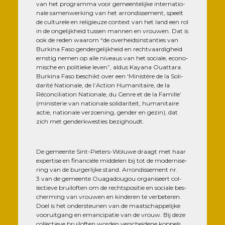
van het pro­gram­ma voor gemeen­te­lijke inter­na­tio­
nale samen­wer­king van het arron­dis­se­ment, speelt
de cultu­rele en reli­gieuze context van het land een rol
in de onge­lij­kheid tus­sen man­nen en vrou­wen. Dat is
ook de reden waa­rom “de ove­rheid­sins­tan­ties van
Bur­ki­na Faso gen­der­ge­lij­kheid en recht­vaar­di­gheid
erns­tig nemen op alle niveaus van het sociale, eco­no­
mische en poli­tieke leven”, aldus Kaya­na Ouat­ta­ra.
Bur­ki­na Faso bes­chikt over een ‘Minis­tère de la Soli­
da­ri­té Natio­nale, de l’Ac­tion Huma­ni­taire, de la
Récon­ci­lia­tion Natio­nale, du Genre et de la Famille’
(minis­te­rie van natio­nale soli­da­ri­teit, huma­ni­taire
actie, natio­nale ver­zoe­ning, gen­der en gezin), dat
zich met gen­derk­wes­ties bezighoudt.
De gemeente Sint-Pie­ters-Woluwe draagt met haar
exper­tise en finan­ciële mid­de­len bij tot de moder­ni­se­
ring van de bur­ger­lijke stand. Arron­dis­se­ment nr.
3 van de gemeente Oua­ga­dou­gou orga­ni­seert col­
lec­tieve brui­lof­ten om de rechts­po­si­tie en sociale bes­
cher­ming van vrou­wen en kin­de­ren te ver­be­te­ren.
Doel is het onders­teu­nen van de maat­schap­pe­lijke
voo­ruit­gang en eman­ci­pa­tie van de vrouw. Bij deze
col­lec­tieve brui­lof­ten wor­den ver­schei­dene kop­pels