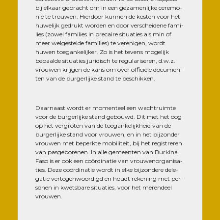
bij elkaar gebracht om in een geza­men­lijke cere­mo­
nie te trou­wen. Hier­door kun­nen de kos­ten voor het
huwe­lijk gedrukt wor­den en door ver­schei­dene fami­
lies (zowel fami­lies in pre­caire situa­ties als min of
meer wel­ges­telde fami­lies) te vere­ni­gen, wordt
huwen toe­gan­ke­lij­ker. Zo is het tevens moge­lijk
bepaalde situa­ties juri­disch te regu­la­ri­se­ren, d.w.z.
vrou­wen kri­j­gen de kans om over offi­ciële docu­men­
ten van de bur­ger­lijke stand te beschikken.
Daar­naast wordt er momen­teel een wach­truimte
voor de bur­ger­lijke stand gebouwd. Dit met het oog
op het ver­gro­ten van de toe­gan­ke­lij­kheid van de
bur­ger­lijke stand voor vrou­wen, en in het bij­zon­der
vrou­wen met beperkte mobi­li­teit, bij het regis­tre­ren
van pas­ge­bo­re­nen. In alle gemeen­ten van Bur­ki­na
Faso is er ook een coör­di­na­tie van vrou­we­nor­ga­ni­sa­
ties. Deze coör­di­na­tie wordt in elke bij­zon­dere dele­
ga­tie ver­te­gen­woor­digd en houdt reke­ning met per­
so­nen in kwets­bare situa­ties, voor het meren­deel
vrouwen.