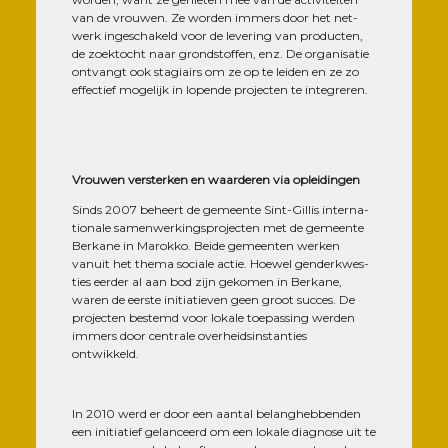
van de vrou­wen. Ze wor­den immers door het net­
werk inges­cha­keld voor de leve­ring van pro­duc­ten,
de zoek­tocht naar grond­stof­fen, enz. De orga­ni­sa­tie
ont­vangt ook sta­giairs om ze op te lei­den en ze zo
effec­tief moge­lijk in lopende pro­jec­ten te integreren.
Vrou­wen vers­ter­ken en waar­de­ren via opleidingen
Sinds 2007 beheert de gemeente Sint-Gil­lis inter­na­
tio­nale samen­wer­king­spro­jec­ten met de gemeente
Ber­kane in Marok­ko. Beide gemeen­ten wer­ken
vanuit het the­ma sociale actie. Hoe­wel gen­derk­wes­
ties eer­der al aan bod zijn geko­men in Ber­kane,
waren de eerste ini­tia­tie­ven geen groot succes. De
pro­jec­ten bes­temd voor lokale toe­pas­sing wer­den
immers door cen­trale ove­rheid­sins­tan­ties
ontwikkeld.
In 2010 werd er door een aan­tal belan­gheb­ben­den
een ini­tia­tief gelan­ceerd om een lokale diag­nose uit te