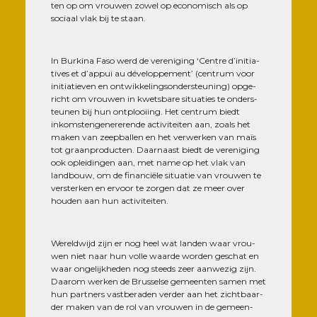
ten op om vrou­wen zowel op eco­no­misch als op
sociaal vlak bij te staan.
In Bur­ki­na Faso werd de vere­ni­ging ‘Centre d’i­ni­tia­
tives et d’ap­pui au déve­lop­pe­ment’ (cen­trum voor
ini­tia­tie­ven en ont­wik­ke­ling­son­ders­teu­ning) opge­
richt om vrou­wen in kwets­bare situa­ties te onders­
teu­nen bij hun ont­plooiing. Het cen­trum biedt
inkom­sten­ge­ne­re­rende acti­vi­tei­ten aan, zoals het
maken van zeep­bal­len en het ver­wer­ken van maïs
tot graan­pro­duc­ten. Daar­naast biedt de vere­ni­ging
ook oplei­din­gen aan, met name op het vlak van
land­bouw, om de finan­ciële situa­tie van vrou­wen te
vers­ter­ken en ervoor te zor­gen dat ze meer over
hou­den aan hun activiteiten.
Wereld­wi­jd zijn er nog heel wat lan­den waar vrou­
wen niet naar hun volle waarde wor­den ges­chat en
waar onge­lij­khe­den nog steeds zeer aan­we­zig zijn.
Daa­rom wer­ken de Brus­selse gemeen­ten samen met
hun part­ners vast­be­ra­den ver­der aan het zicht­baar­
der maken van de rol van vrou­wen in de gemeen­