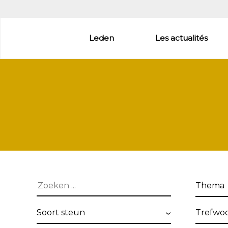
Aller
au
contenu
Leden
Les actualités
principal
Thema
Soort
Trefwo
steun