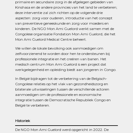
primaire en secundaire zorg in de afgelegen gebieden van
Kinshasa en de andere provincies van het land te verbeteren;
deze interventie zal zich richten op de volgende drie
aspecten: zorg voor ouderen, introductie van het concept
van preventieve geneeskunde en zorg voor moeders en
kinderen. De NGO Mon Ami Guelord werkt samen met de
Congolese organisatie Fondation Mon Ami Guelord, die het
Mon Ami Guelord Medical Centre beheert.
We willen de lokale bevolking ook aanmoedigen om
zelfvoorzienend te worden door hen te ondersteunen bij
professionele integratie en het creëren van banen. Het
medisch centrum Mon Ami Guelord is een project dat
werkgelegenheid en opleiding biedt aan jongeren in Congo.
In België bijdragen tot de verbetering van de Belgisch-
Congolese relaties op het vlak van gezondheidszorg en
bilaterale uitwisselingen tussen de verschillende actoren
aanmoedigen om de professionele en economische
integratie tussen de Democratische Republiek Congo en
België te verbeteren.
Historiek
De NGO Mon Ami Guelord werd opgericht in 2022. De