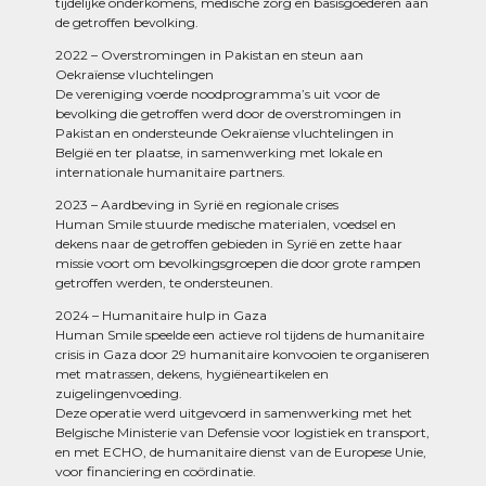
tijdelijke onderkomens, medische zorg en basisgoederen aan
de getroffen bevolking.
2022 – Overstromingen in Pakistan en steun aan
Oekraïense vluchtelingen
De vereniging voerde noodprogramma’s uit voor de
bevolking die getroffen werd door de overstromingen in
Pakistan en ondersteunde Oekraïense vluchtelingen in
België en ter plaatse, in samenwerking met lokale en
internationale humanitaire partners.
2023 – Aardbeving in Syrië en regionale crises
Human Smile stuurde medische materialen, voedsel en
dekens naar de getroffen gebieden in Syrië en zette haar
missie voort om bevolkingsgroepen die door grote rampen
getroffen werden, te ondersteunen.
2024 – Humanitaire hulp in Gaza
Human Smile speelde een actieve rol tijdens de humanitaire
crisis in Gaza door 29 humanitaire konvooien te organiseren
met matrassen, dekens, hygiëneartikelen en
zuigelingenvoeding.
Deze operatie werd uitgevoerd in samenwerking met het
Belgische Ministerie van Defensie voor logistiek en transport,
en met ECHO, de humanitaire dienst van de Europese Unie,
voor financiering en coördinatie.