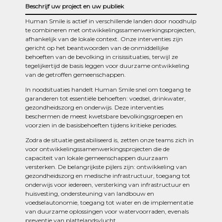
Beschrijf uw project en uw publiek
Human Smile is actief in verschillende landen door noodhulp
te combineren met ontwikkelingssamenwerkingsprojecten,
afhankelijk van de lokale context. Onze interventies zijn
gericht op het beantwoorden van de onmiddellijke
behoeften van de bevolking in crisissituaties, terwijl ze
tegelijkertijd de basis leggen voor duurzame ontwikkeling
van de getroffen gemeenschappen.
In noodsituaties handelt Human Smile snel om toegang te
garanderen tot essentiële behoeften: voedsel, drinkwater,
gezondheidszorg en onderwijs. Deze interventies
beschermen de meest kwetsbare bevolkingsgroepen en
voorzien in de basisbehoeften tijdens kritieke periodes.
Zodra de situatie gestabiliseerd is, zetten onze teams zich in
voor ontwikkelingssamenwerkingsprojecten die de
capaciteit van lokale gemeenschappen duurzaam
versterken. De belangrijkste pijlers zijn: ontwikkeling van
gezondheidszorg en medische infrastructuur, toegang tot
onderwijs voor iedereen, versterking van infrastructuur en
huisvesting, ondersteuning van landbouw en
voedselautonomie, toegang tot water en de implementatie
van duurzame oplossingen voor watervoorraden, evenals
preventie van plattelandsvlucht.