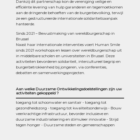
Dankzij dit partnerschap kon de vereniging veilige en
efficiënte levering van hulp garanderen en tegemoetkomen
aan de dringende behoeften van de burgerbevolking, terwijl
ze een gestructureerde internationale solidariteitsaanpak
hanteerde.
Sinds 2021 – Bewustmaking van wereldburgerschap in
Brussel
Naast haar internationale interventies voert Human Smile
sinds 2021 workshops en lessen over wereldburgerschap uit
in middelbare scholen en universiteiten in Brussel. Deze
activiteiten bevorderen solidariteit, intercultureel begrip en
burgerbetrokkenheid bij jongeren, via conferenties,
debatten en samenwerkingsprojecten.
Aan welke Duurzame Ontwikkelingsdoelstellingen zijn uw
activiteiten gekoppeld ?
toegang tot schoonwater en sanitair
toegang tot
gezondheidszorg
toegang tot kwaliteitsonderwijs
Bouw
veerkrachtige infrastructuur, bevorder inclusieve en
duurzame industrialisering en stimuleer innovatie
Strijd
tegen honger
Duurzame steden en gemeenschappen