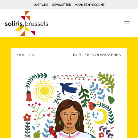
Aller
OVER ONS
NEWSLETTER
MAAK EEN ACCOUNT
au
contenu
principal
TAAL : FR
PUBLIEK :
VOLWASSENEN