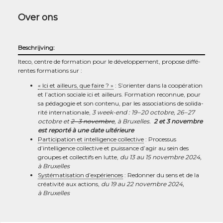
Over ons
Beschrijving:
Ite­co, centre de for­ma­tion pour le déve­lop­pe­ment, pro­pose dif­fé­
rentes for­ma­tions sur :
« Ici et ailleurs, que faire ? »
: S’orienter dans la coopé­ra­tion
et l’action sociale ici et ailleurs. For­ma­tion recon­nue, pour
sa péda­go­gie et son conte­nu, par les asso­cia­tions de soli­da­
ri­té inter­na­tio­nale,
3 week-end : 19 – 20 octobre, 26 – 27
octobre et
2 – 3 novembre
, à Bruxelles.
2 et 3 novembre
est repor­té à une date ultérieure
Par­ti­ci­pa­tion et intel­li­gence col­lec­tive
: Pro­ces­sus
d’intelligence col­lec­tive et puis­sance d’agir au sein des
groupes et col­lec­tifs en lutte,
du 13 au 15 novembre 2024,
à Bruxelles
Sys­té­ma­ti­sa­tion d’expériences
: Redon­ner du sens et de la
créa­ti­vi­té aux actions,
du 19 au 22 novembre 2024,
à Bruxelles