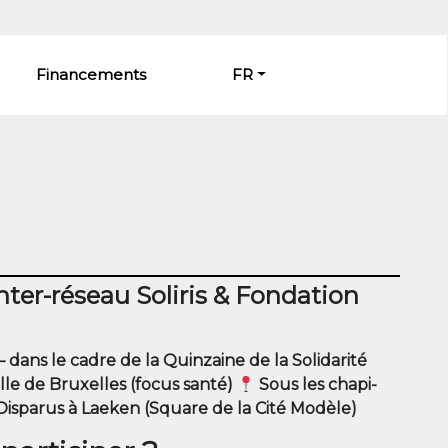
Financements
FR
ter-réseau Soliris & Fondation
dans le cadre de la Quin­zaine de la Soli­da­ri­té
Ville de Bruxelles (focus san­té)
Sous les cha­pi­
s­pa­rus à Lae­ken (Square de la Cité Modèle)