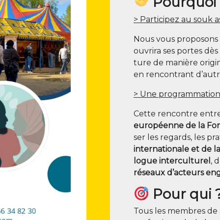
Pourquoi p
> Par­ti­ci­pez au souk a
Nous vous pro­po­sons
ouvri­ra ses portes dès
ture de manière ori­gi­
en ren­con­trant d’autre
> Une pro­gram­ma­tio
Cette ren­contre ent
euro­péenne de la Fon
ser les regards, les pr
inter­na­tio­nale et de l
logue inter­cul­tu­rel
, 
réseaux d’acteurs eng
Pour qui 
Tous les membres de Soli­