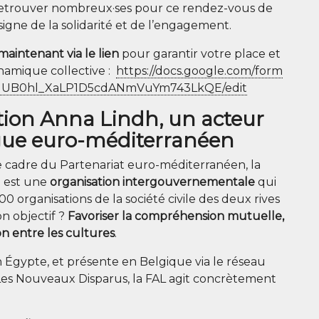
etrou­ver nombreux·ses pour ce ren­dez-vous de
signe de la soli­da­ri­té et de l’engagement.
main­te­nant via le lien
pour garan­tir votre place et
a­mique col­lec­tive :
https://​docs​.google​.com/​f​o​r​m​
7​q​U​B​0​h​l​_​X​a​L​P​1​D​5​c​d​A​N​m​V​u​Y​m​7​4​3​L​k​Q​E​/​e​dit
ion Anna Lindh, un acteur
ogue euro-méditerranéen
adre du Par­te­na­riat euro-médi­ter­ra­néen, la
h est une
orga­ni­sa­tion inter­gou­ver­ne­men­tale
qui
 orga­ni­sa­tions de la socié­té civile des deux rives
on objec­tif ?
Favo­ri­ser la com­pré­hen­sion mutuelle,
ion entre les cultures
.
n Égypte, et pré­sente en Bel­gique via le réseau
Les Nou­veaux Dis­pa­rus, la FAL agit concrè­te­ment