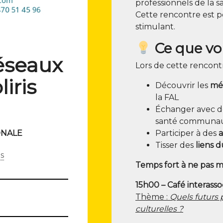
pro­fes­sion­nels de la 
Cette ren­contre est
stimulant.
Ce que vou
éseaux
Lors de cette ren­cont
​ris​
Décou­vrir les
mét
la FAL
Échan­ger avec 
san­té communau
ONALE
Par­ti­ci­per à des
a
Tis­ser des
liens 
is
Temps fort à ne pas 
15h00 – Café interassoc
Thème :
Quels futurs p
culturelles ?