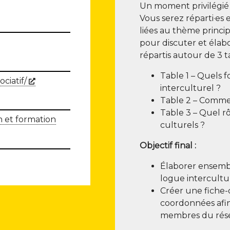
Un moment pri­vi­lé­gié
Vous serez réparti·es
liées au thème prin­ci­
pour dis­cu­ter et éla­
répar­tis autour de 3 t
Table 1 – Quels fo
(Nouvelle fenêtre)
ociatif/
interculturel ?
Table 2 – Com­ment
Table 3 – Quel rôle
 et formation
culturels ?
Objec­tif final :
Éla­bo­rer ensemb
logue inter­cul­tu­
Créer une fiche-o
coor­don­nées afin
membres du rés