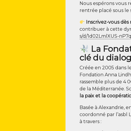
Nous espé­rons vous r
ren­trée pla­cé sous le 
Ins­cri­vez-vous dès 
contri­buer à cette dyn
s​/​d​/​1​d​0​2​L​m​l​X​U​S​-​n​P​
La Fondat
clé du dial
Créée en 2005 dans le c
Fon­da­tion Anna Lind
ras­semble plus de 4 000
de la Médi­ter­ra­née. S
la paix et la coopé­ra­t
Basée à Alexan­drie, e
coor­don­né par l’asbl 
à travers :