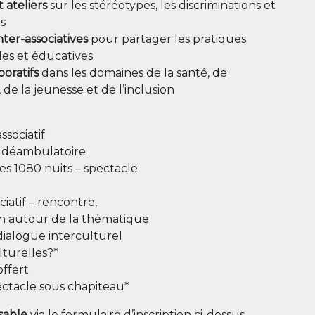
 ate­liers
sur les sté­réo­types, les dis­cri­mi­na­tions et
s
ter-asso­cia­tives
pour par­ta­ger les pra­tiques
ales et éducatives
bo­ra­tifs
dans les domaines de la san­té, de
de la jeu­nesse et de l’inclusion
:
ssociatif
le déambulatoire
les 1080 nuits – spectacle
cia­tif – rencontre,
sion autour de la thématique
ia­logue interculturel
lturelles?*
offert
c­tacle sous chapiteau*
­sable
via le for­mu­laire d’inscription ci-dessus