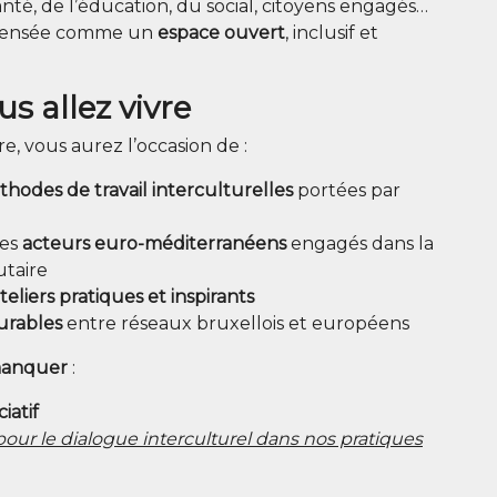
san­té, de l’éducation, du social, citoyens enga­gés…
 pen­sée comme un
espace ouvert
, inclu­sif et
s allez vivre
re, vous aurez l’occasion de :
hodes de tra­vail inter­cul­tu­relles
por­tées par
des
acteurs euro-médi­ter­ra­néens
enga­gés dans la
taire
te­liers pra­tiques et inspirants
durables
entre réseaux bruxel­lois et européens
man­quer
:
iatif
our le dia­logue inter­cul­tu­rel dans nos pra­tiques