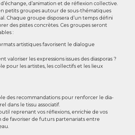
 d’échange, d’animation et de réflexion col­lec­tive.
 en petits groupes autour de sous-thé­ma­tiques
pal. Chaque groupe dis­po­se­ra d’un temps défi­ni
bo­rer des pistes concrètes. Ces groupes seront
ables :
r­mats artis­tiques favo­risent le dia­logue
 valo­ri­ser les expres­sions issues des diasporas ?
 pour les artistes, les col­lec­tifs et les lieux
le des recom­man­da­tions pour ren­for­cer le dia­
rel dans le tis­su associatif.
util repre­nant vos réflexions, enri­chie de vos
 de favo­ri­ser de futurs par­te­na­riats entre
eau.