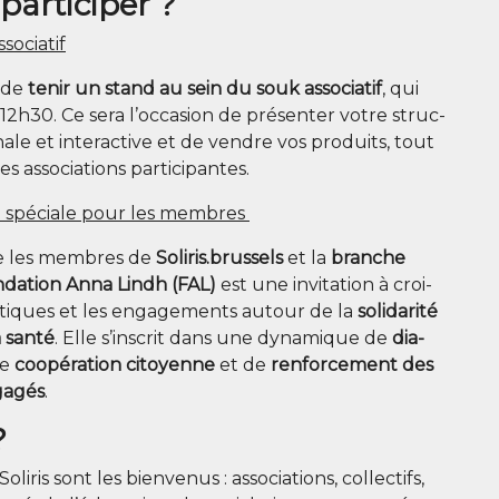
articiper ?
ssociatif
 de
tenir un stand au sein du souk asso­cia­tif
, qui
 12h30. Ce sera l’occasion de pré­sen­ter votre struc­
nale et inter­ac­tive et de vendre vos pro­duits, tout
s asso­cia­tions participantes.
n spé­ciale pour les membres
re les membres de
Soli​ris​.brus​sels
et la
branche
­da­tion Anna Lindh (FAL)
est une invi­ta­tion à croi­
a­tiques et les enga­ge­ments autour de la
soli­da­ri­té
a san­té
. Elle s’inscrit dans une dyna­mique de
dia­
de
coopé­ra­tion citoyenne
et de
ren­for­ce­ment des
a­gés
.
?
ris sont les bien­ve­nus : asso­cia­tions, col­lec­tifs,