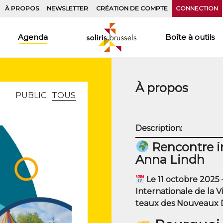
À PROPOS
NEWSLETTER
CRÉATION DE COMPTE
CONNECTION
Agenda
Boîte à outils
À propos
PUBLIC :
TOUS
Description:
Rencontre in
Anna Lindh
Le 11 octobre 2025 – 
Inter­na­tio­nale de la 
teaux des Nou­veaux Di