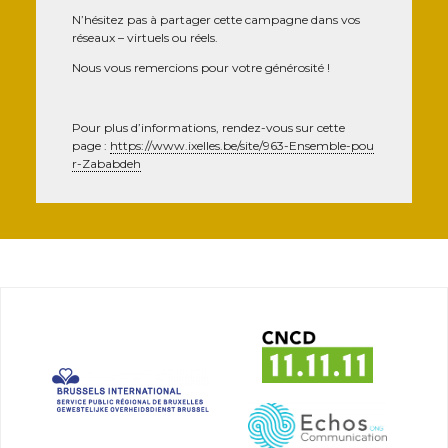
N’hésitez pas à par­ta­ger cette cam­pagne dans vos
réseaux – vir­tuels ou réels.
Nous vous remer­cions pour votre générosité !
Pour plus d’informations, ren­dez-vous sur cette
page :
https://​www​.ixelles​.be/​s​i​t​e​/​9​6​3​-​E​n​s​e​m​b​l​e​-​p​o​u​
r​-​Z​a​b​a​b​deh