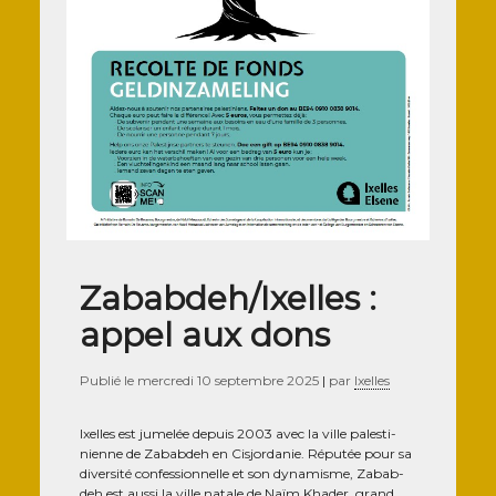
Zababdeh/Ixelles :
appel aux dons
Publié le
mercredi 10 septembre 2025
|
par
Ixelles
Ixelles est jume­lée depuis 2003 avec la ville pales­ti­
nienne de Zabab­deh en Cis­jor­da­nie. Répu­tée pour sa
diver­si­té confes­sion­nelle et son dyna­misme, Zabab­
deh est aus­si la ville natale de Naïm Kha­der, grand