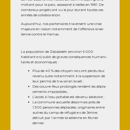
mili­tant pour la paix, assas­si­né à Ixelles en 1981. De
nom­breux pro­jets ont vu le jour durant toutes ces
années de collaboration.
Aujourd’hui, nos par­te­naires tra­versent une crise
majeure en rai­son notam­ment de l’offensive israé­
lienne contre le Hamas.
La popu­la­tion de Zabab­deh (envi­ron 5.000
habitant·e·s) subit de graves consé­quences huma­ni­
taires et économiques :
Plus de 40 % des citoyen·ne·s ont per­du leur
reve­nu suite notam­ment à la sus­pen­sion de
leur per­mis de tra­vail en Israël ;
Des couvre-feux pro­lon­gés rendent les dépla­
ce­ments impossibles ;
L’accès à l’eau potable est deve­nu aléatoire ;
La com­mune accueille désor­mais près de
1.300 per­sonnes dépla­cées, ori­gi­naires entre
autres du camp de réfugié.e.s de Jénine,
détruit par l’armée israé­lienne en février
dernier.