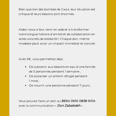
Bien que loin des bombes de Gaza, leur situa­tion est
cri­tique et leurs besoins sont énormes.
Aidez-nous à leur venir en aide et à trans­for­mer
notre longue his­toire d’amitié et de col­la­bo­ra­tion en
actes concrets de soli­da­ri­té ! Chaque don, même
modeste peut avoir un impact immé­diat et concret.
Avec 5€, vous per­met­tez déjà :
De sub­ve­nir aux besoins en eau d’une famille
de 3 per­sonnes pen­dant 1 semaine ;
De sco­la­ri­ser un enfant réfu­gié pen­dant
1 mois ;
De nour­rir une per­sonne pen­dant 7 jours ;
Vous pou­vez faire un don au
BE94 0910 0838 9014
avec la com­mu­ni­ca­tion «
Don Zabab­deh
».