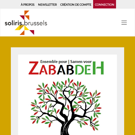
Aller
À PROPOS
NEWSLETTER
CRÉATION DE COMPTE
CONNECTION
au
contenu
principal