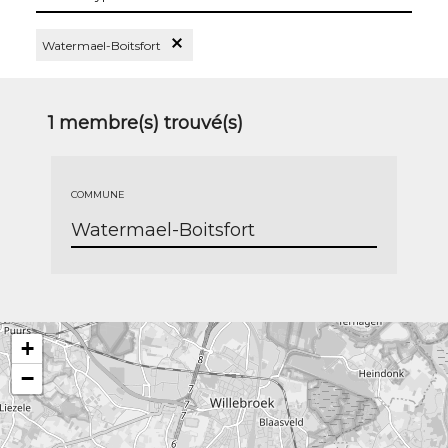
les
types
Supprimer le Filtre Watermael-Boitsfort
Watermael-Boitsfort
1
membre(s) trouvé(s)
COMMUNE
Watermael-Boitsfort
+
−