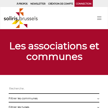
Aller
À PROPOS
NEWSLETTER
CRÉATION DE COMPTE
CONNECTION
au
contenu
principal
Les associations et
communes
Filtrer
les
Filtrer
communes