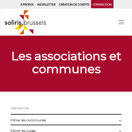
Aller
À PROPOS
NEWSLETTER
CRÉATION DE COMPTE
CONNECTION
au
contenu
principal
Les associations et
communes
Filtrer
les
Filtrer
communes