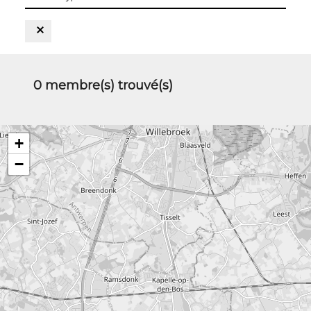
les
types
Supprimer le Filtre
0
membre(s) trouvé(s)
+
−