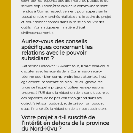
exemple, les res­pon­sables des mar­chés publics et du
ser­vice population/état civil de la com­mune se sont
ren­dus à Goma, res­pec­ti­ve­ment pour super­vi­ser la
pas­sa­tion des mar­chés réa­li­sés dans le cadre du pro­jet
et pour don­ner conseil dans la mise en œuvre des
outils infor­ma­tiques en matière d’état
civil/recensement ».
Auriez-vous des conseils
spécifiques concernant les
relations avec le pouvoir
subsidiant ?
Cathe­rine Deroo­ver : « Avant tout, il faut beau­coup
dis­cu­ter avec les agents de la Com­mis­sion euro-
péenne pour bien com­prendre leurs attentes. Il est
éga­le­ment impor­tant de bien lire les lignes direc-
trices de l’appel à pro­jets, d’utiliser les expres­sions
propres à l’UE dans la rédac­tion de la can­di­da­ture et
des rap­ports, de ne pas voir trop grand dans ses
objec­tifs (et son bud­get), et de pré­voir un bud­get
qua­si fina­li­sé dès la rédac­tion de la note succincte ».
Votre projet a‑t-il suscité de
l’intérêt en dehors de la province
du Nord-Kivu ?