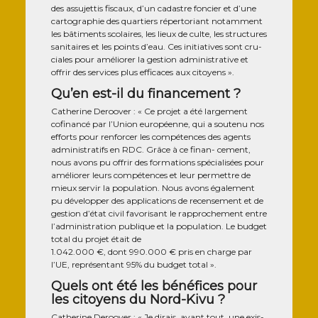
des assu­jet­tis fis­caux, d’un cadastre fon­cier et d’une
car­to­gra­phie des quar­tiers réper­to­riant notam­ment
les bâti­ments sco­laires, les lieux de culte, les struc­tures
sani­taires et les points d’eau. Ces ini­tia­tives sont cru­
ciales pour amé­lio­rer la ges­tion admi­nis­tra­tive et
offrir des ser­vices plus effi­caces aux citoyens ».
Qu’en est-il du financement ?
Cathe­rine Deroo­ver : « Ce pro­jet a été lar­ge­ment
cofi­nan­cé par l’Union euro­péenne, qui a sou­te­nu nos
efforts pour ren­for­cer les com­pé­tences des agents
admi­nis­tra­tifs en RDC. Grâce à ce finan- cement,
nous avons pu offrir des for­ma­tions spé­cia­li­sées pour
amé­lio­rer leurs com­pé­tences et leur per­mettre de
mieux ser­vir la popu­la­tion. Nous avons éga­le­ment
pu déve­lop­per des appli­ca­tions de recen­se­ment et de
ges­tion d’état civil favo­ri­sant le rap­pro­che­ment entre
l’administration publique et la popu­la­tion. Le bud­get
total du pro­jet était de
1.042.000 €, dont 990.000 € pris en charge par
l’UE, repré­sen­tant 95% du bud­get total ».
Quels ont été les bénéfices pour
les citoyens du Nord-Kivu ?
Cathe­rine Deroo­ver : « Je dirais, avant tout, une exis­