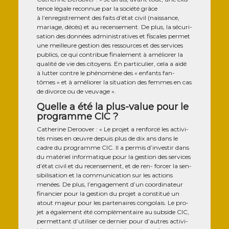
tence légale recon­nue par la socié­té grâce
à l’enregistrement des faits d’état civil (nais­sance,
mariage, décès) et au recen­se­ment. De plus, la sécu­ri­
sa­tion des don­nées admi­nis­tra­tives et fis­cales per­met
une meilleure ges­tion des res­sources et des ser­vices
publics, ce qui contri­bue fina­le­ment à amé­lio­rer la
qua­li­té de vie des citoyens. En par­ti­cu­lier, cela a aidé
à lut­ter contre le phé­no­mène des « enfants fan­
tômes » et à amé­lio­rer la situa­tion des femmes en cas
de divorce ou de veuvage ».
Quelle a été la plus-value pour le
programme CIC ?
Cathe­rine Deroo­ver : « Le pro­jet a ren­for­cé les acti­vi­
tés mises en œuvre depuis plus de dix ans dans le
cadre du pro­gramme CIC. Il a per­mis d’investir dans
du maté­riel infor­ma­tique pour la ges­tion des ser­vices
d’état civil et du recen­se­ment, et de ren- for­cer la sen­
si­bi­li­sa­tion et la com­mu­ni­ca­tion sur les actions
menées. De plus, l’engagement d’un coor­di­na­teur
finan­cier pour la ges­tion du pro­jet a consti­tué un
atout majeur pour les par­te­naires congo­lais. Le pro­
jet a éga­le­ment été com­plé­men­taire au sub­side CIC,
per­met­tant d’utiliser ce der­nier pour d’autres acti­vi­