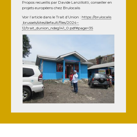
Pro­pos recueillis par Davide Lan­zillot­ti, conseiller en
pro­jets européens chez Brulocalis
Voir l’ar­ticle dans le Trait d’U­nion :
https://​bru​lo​ca​lis​
.brus​sels/​s​i​t​e​s​/​d​e​f​a​u​l​t​/​f​i​l​e​s​/​2​024 –
12/trait_dunion_ndeg141_0.pdf#page=35