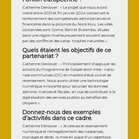
Cathe­rine Deroo­ver : « Le pro­jet que nous avons
mené entre 2021 et fin jan­vier 2024 concer­nait le
ren­for­ce­ment des com­pé­tences admi­nis­tra­tives et
finan­cières dans la pro­vince du Nord-Kivu. Les villes
concer­nées sont Goma, Beni et Butem­bo, situées
dans une région mal­heu­reu­se­ment sou­vent secouée
par des conflits et des catas- trophes naturelles ».
Quels étaient les objectifs de ce
partenariat ?
Cathe­rine Deroo­ver : « Prin­ci­pa­le­ment d’appuyer les
actions du Pro­gramme de Coopé­ra­tion inter- natio­
nale com­mu­nale (CIC) en matière d’état civil et de
recen­se­ment. Nous avons uti­li­sé une tech­no­lo­gie
numé­rique inno­vante pour sécu­ri­ser les don­nées
admi­nis- tra­tives et fis­cales, en vue de contri­buer à la
digi­ta­li­sa­tion des ser­vices publics au béné­fice des
citoyens ».
Donnez-nous des exemples
d’activités dans ce cadre.
Cathe­rine Deroo­ver : « Je cite­rais le recen­se­ment
numé­rique et l’enregistrement des nais­sances,
mariages et décès, la mise en place d’un réper­toire