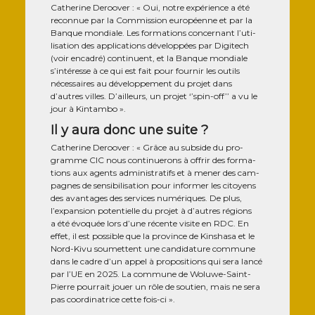
Cathe­rine Deroo­ver : « Oui, notre expé­rience a été
recon­nue par la Com­mis­sion euro­péenne et par la
Banque mon­diale. Les for­ma­tions concer­nant l’uti-
lisa­tion des appli­ca­tions déve­lop­pées par Digi­tech
(voir enca­dré) conti­nuent, et la Banque mon­diale
s’intéresse à ce qui est fait pour four­nir les outils
néces­saires au déve­lop­pe­ment du pro­jet dans
d’autres villes. D’ailleurs, un pro­jet ‘’spin-off’’ a vu le
jour à Kintambo ».
Il y aura donc une suite ?
Cathe­rine Deroo­ver : « Grâce au sub­side du pro­
gramme CIC nous conti­nue­rons à offrir des for­ma­
tions aux agents admi­nis­tra­tifs et à mener des cam­
pagnes de sen­si­bi­li­sa­tion pour infor­mer les citoyens
des avan­tages des ser­vices numé­riques. De plus,
l’expansion poten­tielle du pro­jet à d’autres régions
a été évo­quée lors d’une récente visite en RDC. En
effet, il est pos­sible que la pro­vince de Kin­sha­sa et le
Nord-Kivu sou­mettent une can­di­da­ture com­mune
dans le cadre d’un appel à pro­po­si­tions qui sera lan­cé
par l’UE en 2025. La com­mune de Woluwe-Saint-
Pierre pour­rait jouer un rôle de sou­tien, mais ne sera
pas coor­di­na­trice cette fois-ci ».