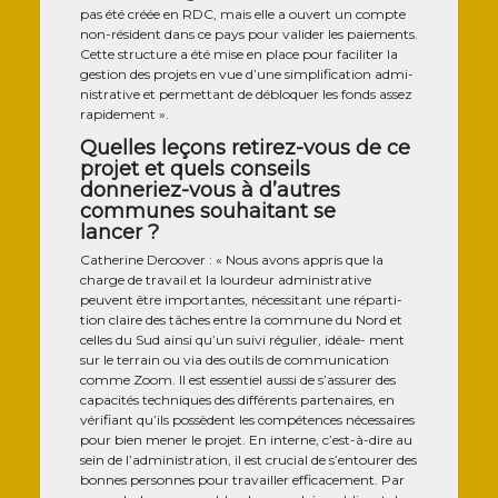
pas été créée en RDC, mais elle a ouvert un compte
non-résident dans ce pays pour vali­der les paie­ments.
Cette struc­ture a été mise en place pour faci­li­ter la
ges­tion des pro­jets en vue d’une sim­pli­fi­ca­tion admi­
nis­tra­tive et per­met­tant de déblo­quer les fonds assez
rapidement ».
Quelles leçons retirez-vous de ce
projet et quels conseils
donneriez-vous à d’autres
communes souhaitant se
lancer ?
Cathe­rine Deroo­ver : « Nous avons appris que la
charge de tra­vail et la lour­deur admi­nis­tra­tive
peuvent être impor­tantes, néces­si­tant une répar­ti­
tion claire des tâches entre la com­mune du Nord et
celles du Sud ain­si qu’un sui­vi régu­lier, idéale- ment
sur le ter­rain ou via des outils de com­mu­ni­ca­tion
comme Zoom. Il est essen­tiel aus­si de s’assurer des
capa­ci­tés tech­niques des dif­fé­rents par­te­naires, en
véri­fiant qu’ils pos­sèdent les com­pé­tences néces­saires
pour bien mener le pro­jet. En interne, c’est-à-dire au
sein de l’administration, il est cru­cial de s’entourer des
bonnes per­sonnes pour tra­vailler effi­ca­ce­ment. Par