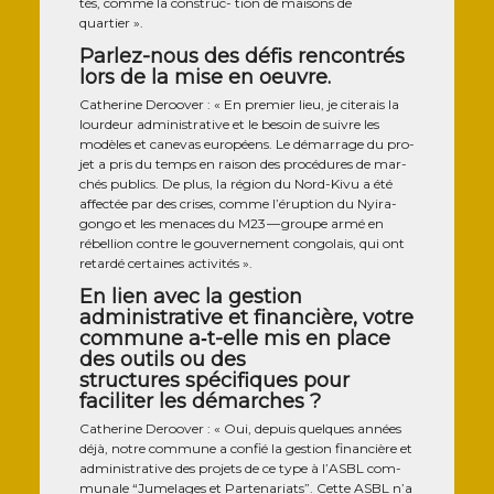
tés, comme la construc- tion de mai­sons de
quartier ».
Parlez-nous des défis rencontrés
lors de la mise en oeuvre.
Cathe­rine Deroo­ver : « En pre­mier lieu, je cite­rais la
lour­deur admi­nis­tra­tive et le besoin de suivre les
modèles et cane­vas euro­péens. Le démar­rage du pro­
jet a pris du temps en rai­son des pro­cé­dures de mar­
chés publics. De plus, la région du Nord-Kivu a été
affec­tée par des crises, comme l’éruption du Nyi­ra­
gon­go et les menaces du M23 — groupe armé en
rébel­lion contre le gou­ver­ne­ment congo­lais, qui ont
retar­dé cer­taines activités ».
En lien avec la gestion
administrative et financière, votre
commune a‑t-elle mis en place
des outils ou des
structures spécifiques pour
faciliter les démarches ?
Cathe­rine Deroo­ver : « Oui, depuis quelques années
déjà, notre com­mune a confié la ges­tion finan­cière et
admi­nis­tra­tive des pro­jets de ce type à l’ASBL com­
mu­nale “Jume­lages et Par­te­na­riats”. Cette ASBL n’a