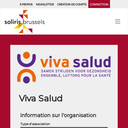
Aller
À PROPOS
NEWSLETTER
CRÉATION DE COMPTE
CONNECTION
au
contenu
principal
Viva Salud
Information sur l'organisation
Type d'association