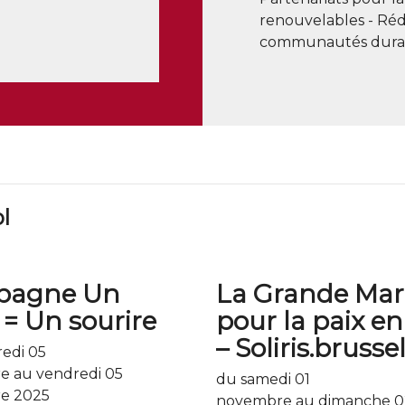
renouvelables
Réd
communautés dura
l
pagne Un
La Grande Ma
 = Un sourire
pour la paix e
– Soli​ris​.brus​se
edi 05
 au vendredi 05
du samedi 01
e 2025
novembre au dimanche 0