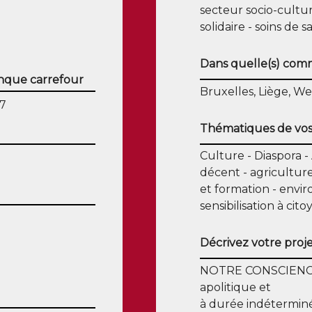
secteur socio-cultu
solidaire
soins de s
Dans quelle(s) commu
que carrefour
Bruxelles, Liège, We
27
Thématiques de vos
Culture
Diaspora
décent
agricultur
et formation
envir
sensibilisation à cit
Décrivez votre proje
NOTRE CONSCIENCE e
apolitique et
à durée indétermin