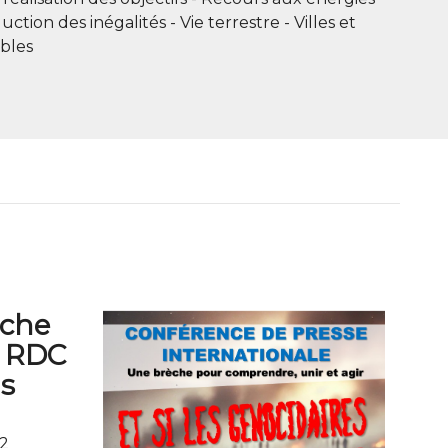
uction des inégalités
Vie terrestre
Villes et
bles
rche
n RDC
ls
2