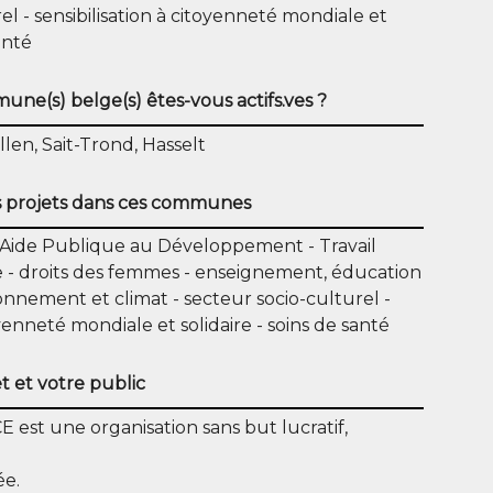
rel
sensibilisation à citoyenneté mondiale et
anté
ne(s) belge(s) êtes-vous actifs.ves ?
llen, Sait-Trond, Hasselt
 projets dans ces communes
Aide Publique au Développement
Travail
e
droits des femmes
enseignement, éducation
onnement et climat
secteur socio-culturel
oyenneté mondiale et solidaire
soins de santé
t et votre public
st une organisation sans but lucratif,
ée.