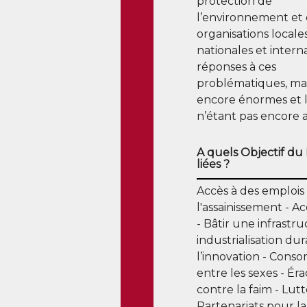
protection de
l’environnement et 
organisations locales
nationales et intern
réponses à ces
problématiques, mai
encore énormes et l’
n’étant pas encore a
A quels Objectif du
liées ?
Accès à des emplois
l'assainissement
Ac
Bâtir une infrastr
industrialisation du
l’innovation
Consom
entre les sexes
Éra
contre la faim
Lutt
Partenariats pour la 