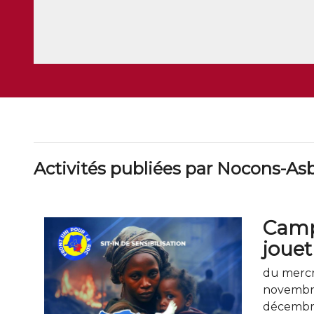
Activités publiées par Nocons-Asb
Cam
jouet
du mercr
novembre
décembr