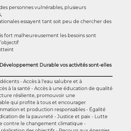
des personnes vulnérables, plusieurs
,
ationales essayent tant soit peu de chercher des
s fort malheureusement les besoins sont
objectif
tteint
 Développement Durable vos activités sont-elles
 décents
Accès à l'eau salubre et à
cès à la santé
Accès à une éducation de qualité
ucture résiliente, promouvoir une
rable qui profite à tous et encourager
mation et production responsables
Égalité
dication de la pauvreté
Justice et paix
Lutte
e contre le changement climatique
réalisation des objectifs
Recours aux énergies