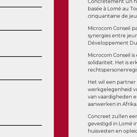
Concrètement un hôt
basée à Lomé au To
)
cinquantaine de jeun
Microcom Conseil par
synergies entre jeun
Développement Dur
Microcom Conseil is
solidariteit. Het is
rechtspersonenregi
Het wil een partner
werkgelegenheid vo
van vaardigheden e
aanwerken in Afrika
Concreet zullen een 
gevestigd in Lomé i
huisvesten en oplei