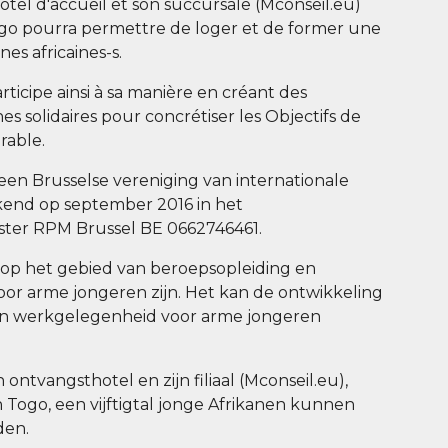
el d'accueil et son succursale (Mconseil.eu)
go pourra permettre de loger et de former une
es africaines-s.
ticipe ainsi à sa manière en créant des
es solidaires pour concrétiser les Objectifs de
able.
 een Brusselse vereniging van internationale
 erkend op september 2016 in het
ster RPM Brussel BE 0662746461.
 op het gebied van beroepsopleiding en
or arme jongeren zijn. Het kan de ontwikkeling
n werkgelegenheid voor arme jongeren
.
ontvangsthotel en zijn filiaal (Mconseil.eu),
n Togo, een vijftigtal jonge Afrikanen kunnen
den.