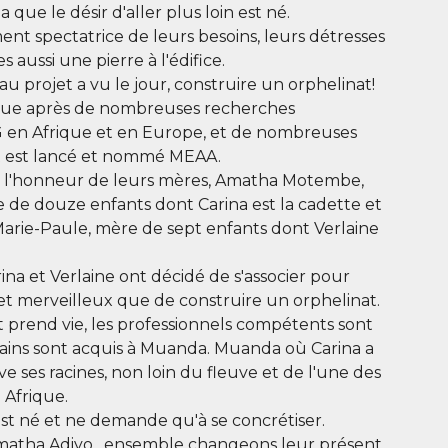
que le désir d'aller plus loin est né.
nt spectatrice de leurs besoins, leurs détresses
s aussi une pierre à l'édifice.
au projet a vu le jour, construire un orphelinat!
que après de nombreuses recherches
 en Afrique et en Europe, et de nombreuses
t est lancé et nommé MEAA.
 l'honneur de leurs mères, Amatha Motembe,
e de douze enfants dont Carina est la cadette et
arie-Paule, mère de sept enfants dont Verlaine
ina et Verlaine ont décidé de s'associer pour
 et merveilleux que de construire un orphelinat.
t prend vie, les professionnels compétents sont
rrains sont acquis à Muanda. Muanda où Carina a
ve ses racines, non loin du fleuve et de l'une des
 Afrique.
t né et ne demande qu'à se concrétiser.
Amatha Adiyo , ensemble changeons leur présent