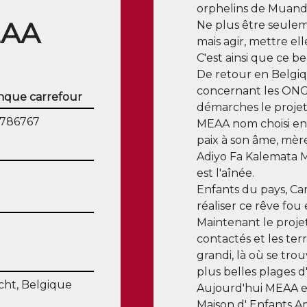
orphelins de Muanda 
EAA
Ne plus être seuleme
mais agir, mettre elle
C'est ainsi que ce be
De retour en Belgi
concernant les ONG
que carrefour
démarches le proje
786767
MEAA nom choisi en
paix à son âme, mèr
Adiyo Fa Kalemata M
enêtre)
est l'aînée.
Enfants du pays, Car
réaliser ce rêve fou
Maintenant le proje
contactés et les te
grandi, là où se trou
plus belles plages d'
ht, Belgique
Aujourd'hui MEAA es
Maison d' Enfants 