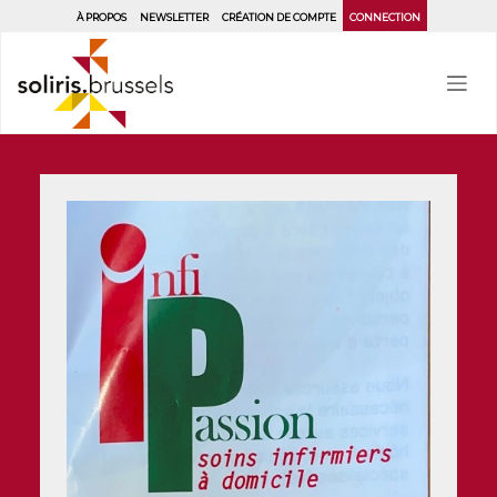
Aller
À PROPOS
NEWSLETTER
CRÉATION DE COMPTE
CONNECTION
au
contenu
principal