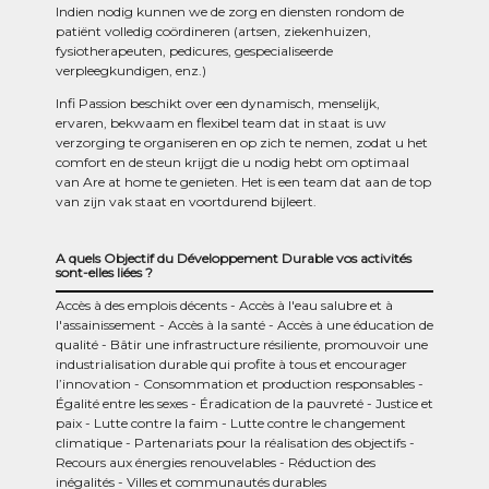
Indien nodig kunnen we de zorg en diensten rondom de
patiënt volledig coördineren (artsen, ziekenhuizen,
fysiotherapeuten, pedicures, gespecialiseerde
verpleegkundigen, enz.)
Infi Passion beschikt over een dynamisch, menselijk,
ervaren, bekwaam en flexibel team dat in staat is uw
verzorging te organiseren en op zich te nemen, zodat u het
comfort en de steun krijgt die u nodig hebt om optimaal
van Are at home te genieten. Het is een team dat aan de top
van zijn vak staat en voortdurend bijleert.
A quels Objectif du Développement Durable vos activités
sont-elles liées ?
Accès à des emplois décents
Accès à l'eau salubre et à
l'assainissement
Accès à la santé
Accès à une éducation de
qualité
Bâtir une infrastructure résiliente, promouvoir une
industrialisation durable qui profite à tous et encourager
l’innovation
Consommation et production responsables
Égalité entre les sexes
Éradication de la pauvreté
Justice et
paix
Lutte contre la faim
Lutte contre le changement
climatique
Partenariats pour la réalisation des objectifs
Recours aux énergies renouvelables
Réduction des
inégalités
Villes et communautés durables