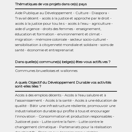
Thématiques de vos projets dans ce(s) pays
Aide Publique au Développement
Culture
Diaspora
Travail décent
accès à la justice et approche par le droit
accès à la justice pour tou.te.s
accès à l’eau
agriculture
aide d’urgence
droits des femmes
enseignement,
éducation et formation
environnement et climat
migration
mémoire coloniale
secteur socio-culturel
sensibilisation à citoyenneté mondiale et solidaire
soins de
santé
économie et entreprenariat
Dans quelle(s) commune(s) belge(s) êtes-vous actifs.ves ?
Communes bruxelloises et wallonnes
A quels Objectif du Développement Durable vos activités
sont-elles liées ?
Accès à des emplois décents
Accès à l'eau salubre et à
l'assainissement
Accès à la santé
Accès à une éducation de
qualité
Bâtir une infrastructure résiliente, promouvoir une
industrialisation durable qui profite à tous et encourager
l’innovation
Consommation et production responsables
Justice et paix
Lutte contre la faim
Lutte contre le
changement climatique
Partenariats pour la réalisation