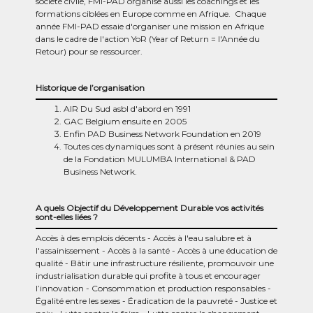
société civile, FMI-PAD organise aussi les coachings et les
formations ciblées en Europe comme en Afrique. Chaque
année FMI-PAD essaie d'organiser une mission en Afrique
dans le cadre de l'action YoR (Year of Return = l'Année du
Retour) pour se ressourcer.
Historique de l’organisation
AIR Du Sud asbl d'abord en 1991
GAC Belgium ensuite en 2005
Enfin PAD Business Network Foundation en 2019
Toutes ces dynamiques sont à présent réunies au sein
de la Fondation MULUMBA International & PAD
Business Network.
A quels Objectif du Développement Durable vos activités
sont-elles liées ?
Accès à des emplois décents
Accès à l'eau salubre et à
l'assainissement
Accès à la santé
Accès à une éducation de
qualité
Bâtir une infrastructure résiliente, promouvoir une
industrialisation durable qui profite à tous et encourager
l’innovation
Consommation et production responsables
Égalité entre les sexes
Éradication de la pauvreté
Justice et