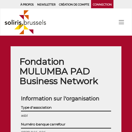
Aller
À PROPOS
NEWSLETTER
CRÉATION DE COMPTE
CONNECTION
au
contenu
principal
Fondation
MULUMBA PAD
Business Network
Information sur l'organisation
Type d'association
asbl
Numéro banque carrefour