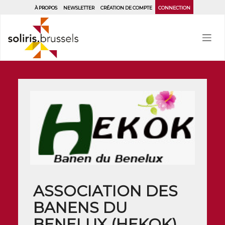
Aller
À PROPOS
NEWSLETTER
CRÉATION DE COMPTE
CONNECTION
au
contenu
principal
ASSOCIATION DES
BANENS DU
BENELUX (HEKOK)