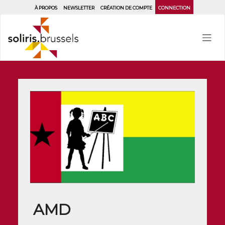
Aller
À PROPOS
NEWSLETTER
CRÉATION DE COMPTE
CONNECTION
au
contenu
principal
AMD