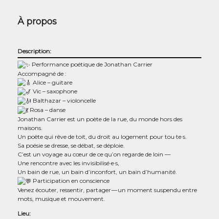
À propos
Description:
Per­for­mance poé­tique de Jona­than Carrier
Accom­pa­gné de :
Alice – gui­tare
Vic – saxo­phone
Bal­tha­zar – vio­lon­celle
Rosa – danse
Jona­than Car­rier est un poète de la rue, du monde hors des
maisons.
Un poète qui rêve de toit, du droit au loge­ment pour tou·te·s.
Sa poé­sie se dresse, se débat, se déploie.
C’est un voyage au cœur de ce qu’on regarde de loin —
Une ren­contre avec les invisibilisé·e·s,
Un bain de rue, un bain d’inconfort, un bain d’humanité.
Par­ti­ci­pa­tion en conscience
Venez écou­ter, res­sen­tir, par­ta­ger — un moment sus­pen­du entre
mots, musique et mouvement.
Lieu: