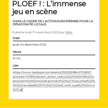
PLOEF ! : L’immense
jeu en scène
DANS LE CADRE DE L'ACTION EUROPÉENNE POUR LA
DÉMOCRATIE LOCALE
Publié le
lundi 17 novembre 2025
|
par
Jette
Date
jeudi 04 décembre 2025
Heure
19:00
Lien
https://www.facebook.com/events/25252551584379285/?
acontext=%7B%22event_action_history%22%3A[%7B%22m
echanism%22%3A%22attachment%22%2C%22surface%22%
3A%22newsfeed%22%7D]%2C%22ref_notif_type%22%3Anul
(Nouvelle fenêtre)
l%7D