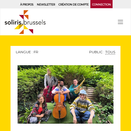
Aller
À PROPOS
NEWSLETTER
CRÉATION DE COMPTE
CONNECTION
au
contenu
principal
LANGUE : FR
PUBLIC :
TOUS