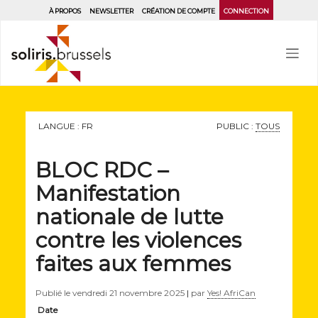
Aller
À PROPOS
NEWSLETTER
CRÉATION DE COMPTE
CONNECTION
au
contenu
principal
LANGUE : FR
PUBLIC :
TOUS
BLOC RDC –
Manifestation
nationale de lutte
contre les violences
faites aux femmes
Publié le
vendredi 21 novembre 2025
|
par
Yes! AfriCan
Date