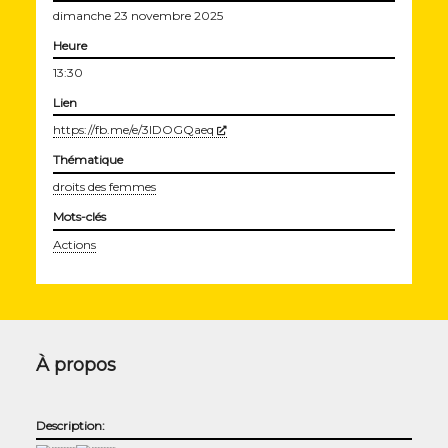
dimanche 23 novembre 2025
Heure
13:30
Lien
(Nouvelle fenêtre)
https://fb.me/e/3IDOGQaeq
Thématique
droits des femmes
Mots-clés
Actions
À propos
Description: