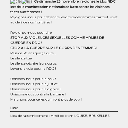
Ce dimanche 23 novembre, rejoi­gnez le bloc RDC
lors de la mani­fes­ta­tion natio­nale de lutte contre les vio­lences
faites aux femmes !
Rejoi­gnez-nous pour défendre les droits des femmes par­tout, ici et
au-delà de nos frontières !
Rejoi­gnez-nous pour dire,
STOP AUX VIOLENCES SEXUELLES COMME ARMES DE
GUERRE EN RDC !
STOP A LA GUERRE SUR LE CORPS DES FEMMES !
Plus de 30 ans que ça dure…
Le silence tue.
Le silence déchire leurs corps.
Levons la voix pour la RDC !
Unis­sons-nous pour la paix !
Unis­sons-nous pour la justice !
Unis­sons-nous pour la dignité !
Unis­sons-nous contre la barbarie !
Mar­chons pour celles qui n’ont plus de voix !
Lieu:
Lieu de rassemblement : Arrêt de tram LOUISE, BRUXELLES